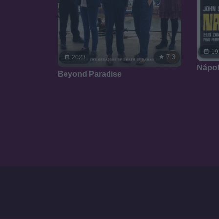
19
7.3
2023
Nápol
Beyond Paradise