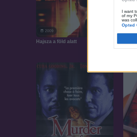
I want t
of my P
was col
Opted 
6.4
2009
20
Hajsza a föld alatt
Susku