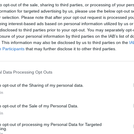
Tetszett a film? Oszd meg:
to opt-out of the sale, sharing to third parties, or processing of your per
formation for targeted advertising by us, please use the below opt-out s
r selection. Please note that after your opt-out request is processed y
eing interest-based ads based on personal information utilized by us or
disclosed to third parties prior to your opt-out. You may separately opt-
losure of your personal information by third parties on the IAB’s list of
Hasonló teljes filmek magyarul
. This information may also be disclosed by us to third parties on the
IA
Participants
that may further disclose it to other third parties.
SOROZAT
SOR
l Data Processing Opt Outs
o opt-out of the Sharing of my personal data.
In
o opt-out of the Sale of my Personal Data.
In
to opt-out of processing my Personal Data for Targeted
ing.
In