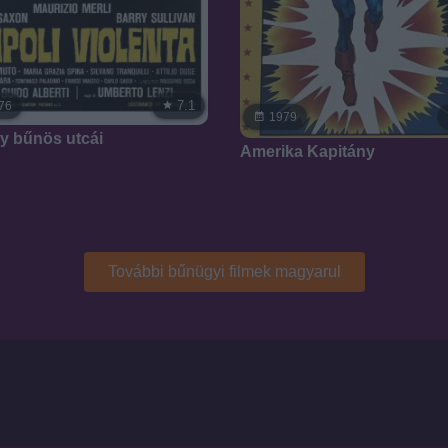
7.1
76
1979
y bűnös utcái
Amerika Kapitány
További bűnügyi filmek magyarul