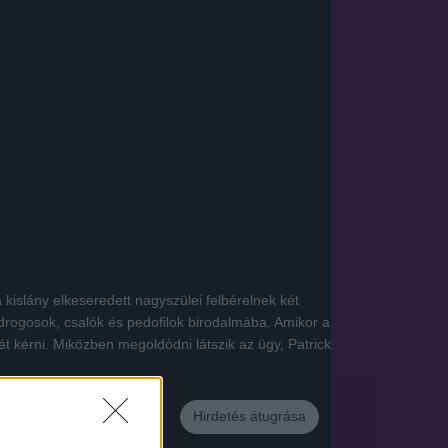
islány elkeseredett nagyszülei felbérelnek két
rogosok, csalók és pedofilok birodalmába. Amikor a
 kérni. Miközben megoldódni látszik az ügy, Patrick
Hirdetés átugrása
App