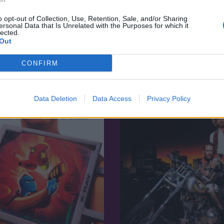
o opt-out of Collection, Use, Retention, Sale, and/or Sharing
ersonal Data that Is Unrelated with the Purposes for which it
lected.
Out
8.3
12
2022
CONFIRM
nlar
Paris Police 1905
Data Deletion
Data Access
Privacy Policy