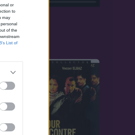
sonal or
ection to
ou may
 personal
out of the
 downstream
B’s List of
OZAT