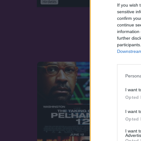
Hirdetés
If you wish 
sensitive in
confirm you
continue se
information 
further disc
participants
Downstream 
Persona
I want t
Opted 
I want t
Opted 
I want 
Advertis
Opted 