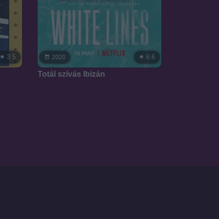
3.5
6.6
2020
Totál szívás Ibizán