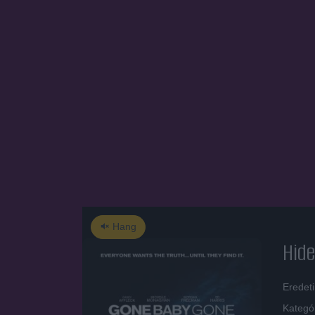
Hang
Hid
Eredet
Kategó