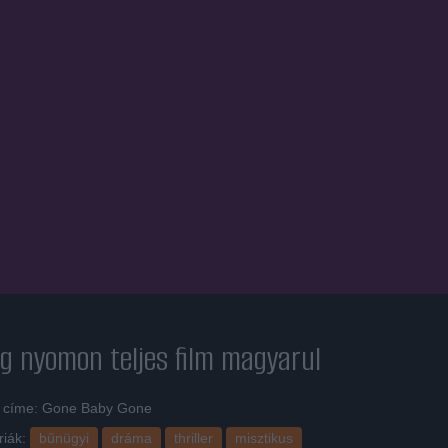
eg nyomon
teljes film magyarul
i címe: Gone Baby Gone
riák:
bűnügyi
dráma
thriller
misztikus