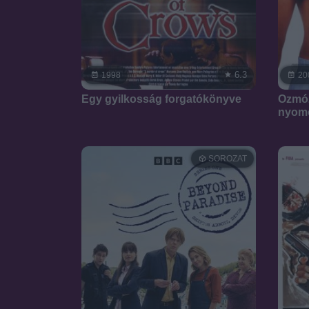
6.3
1998
20
Egy gyilkosság forgatókönyve
Ozmóz
nyom
SOROZAT