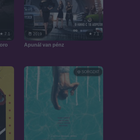
7.1
7.1
2019
boro
Apunál van pénz
SOROZAT