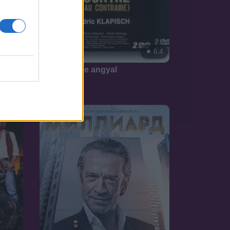
7.4
6.4
2003
Se ördög, se angyal