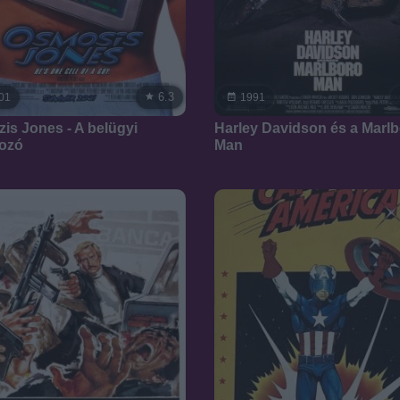
6.3
01
1991
is Jones - A belügyi
Harley Davidson és a Marl
ozó
Man