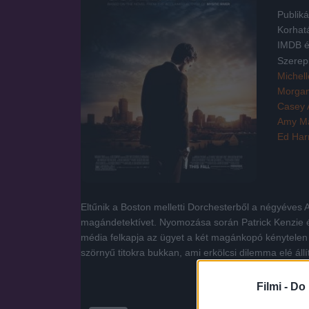
Publiká
Korhat
IMDB é
Szerep
Michel
Morga
Casey A
Amy M
Ed Harr
Eltűnik a Boston melletti Dorchesterből a négyéves
magándetektívet. Nyomozása során Patrick Kenzie é
média felkapja az ügyet a két magánkopó kénytelen 
szörnyű titokra bukkan, ami erkölcsi dilemma elé állí
Filmi -
Do 