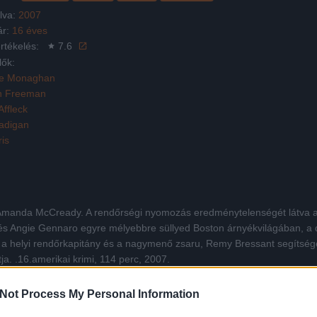
lva:
2007
ár:
16 éves
rtékelés:
7.6
lők:
le Monaghan
n Freeman
ffleck
adigan
is
 Amanda McCready. A rendőrségi nyomozás eredménytelenségét látva a k
s Angie Gennaro egyre mélyebbre süllyed Boston árnyékvilágában, a d
a helyi rendőrkapitány és a nagymenő zsaru, Remy Bressant segítségét
tja. .16.amerikai krimi, 114 perc, 2007.
Not Process My Personal Information
Facebook
X
Pinterest
Viber
Whats