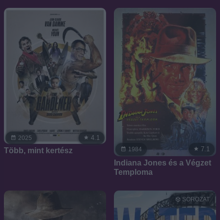
4.1
2025
7.1
1984
Több, mint kertész
Indiana Jones és a Végzet
Temploma
SOROZAT