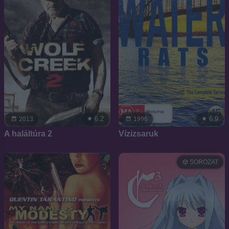
6.2
6.9
2013
1996
A haláltúra 2
Vízizsaruk
SOROZAT