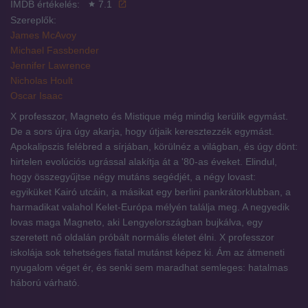
IMDB értékelés:
7.1
Szereplők:
James McAvoy
Michael Fassbender
Jennifer Lawrence
Nicholas Hoult
Oscar Isaac
X professzor, Magneto és Mistique még mindig kerülik egymást.
De a sors újra úgy akarja, hogy útjaik keresztezzék egymást.
Apokalipszis felébred a sírjában, körülnéz a világban, és úgy dönt:
hirtelen evolúciós ugrással alakítja át a '80-as éveket. Elindul,
hogy összegyűjtse négy mutáns segédjét, a négy lovast:
egyiküket Kairó utcáin, a másikat egy berlini pankrátorklubban, a
harmadikat valahol Kelet-Európa mélyén találja meg. A negyedik
lovas maga Magneto, aki Lengyelországban bujkálva, egy
szeretett nő oldalán próbált normális életet élni. X professzor
iskolája sok tehetséges fiatal mutánst képez ki. Ám az átmeneti
nyugalom véget ér, és senki sem maradhat semleges: hatalmas
háború várható.