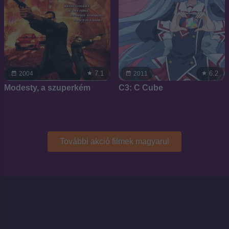
7.1
6.2
2004
2011
Modesty, a szuperkém
C3: C Cube
További akció filmek magyarul