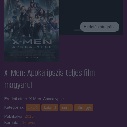
Hirdetés átugrása
Hirdetés
X-Men: Apokalipszis
teljes film
magyarul
Eredeti címe: X-Men: Apocalypse
Kategóriák:
akció
kaland
sci-fi
bűnügyi
Publikálva:
2016
Korhatár:
16 éves