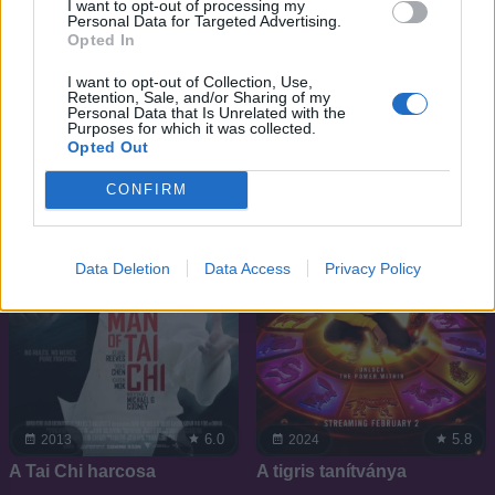
I want to opt-out of processing my
4.1
2015
Personal Data for Targeted Advertising.
5.5
2016
Opted In
A jó, a rossz és a halott
Science Fiction Volume
One: The Osiris Child
I want to opt-out of Collection, Use,
Retention, Sale, and/or Sharing of my
Personal Data that Is Unrelated with the
Purposes for which it was collected.
Opted Out
CONFIRM
Data Deletion
Data Access
Privacy Policy
6.0
5.8
2013
2024
A Tai Chi harcosa
A tigris tanítványa