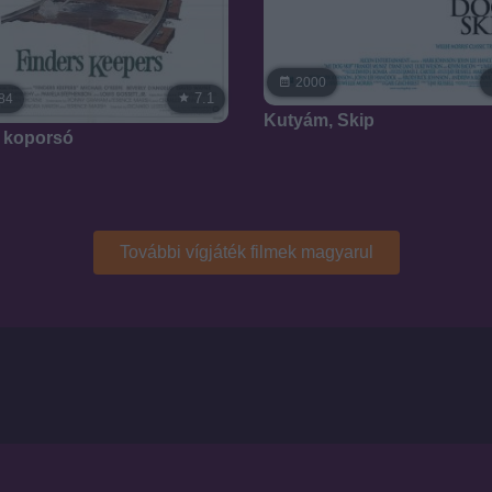
2000
7.1
84
Kutyám, Skip
 koporsó
További vígjáték filmek magyarul