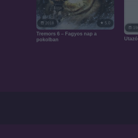
5.0
2018
19
Tremors 6 – Fagyos nap a
Utazó
pokolban