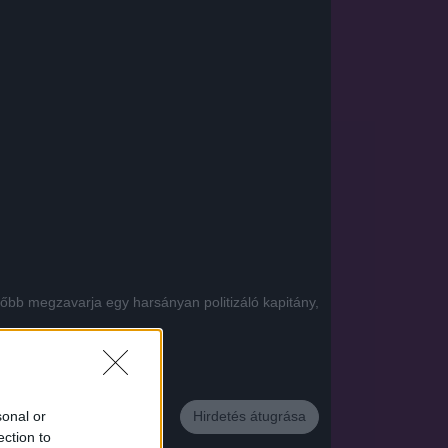
őbb megzavarja egy harsányan politizáló kapitány,
App
sonal or
Hirdetés átugrása
ection to