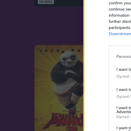
Hirdetés
confirm you
continue se
information 
further disc
participants
Downstream 
Persona
I want t
Opted 
I want t
Opted 
I want 
Advertis
Opted 
I want t