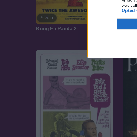
of my P
was col
Opted 
7.1
2011
19
Kung Fu Panda 2
Krump