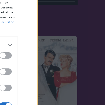
ou may
 personal
out of the
 downstream
B’s List of