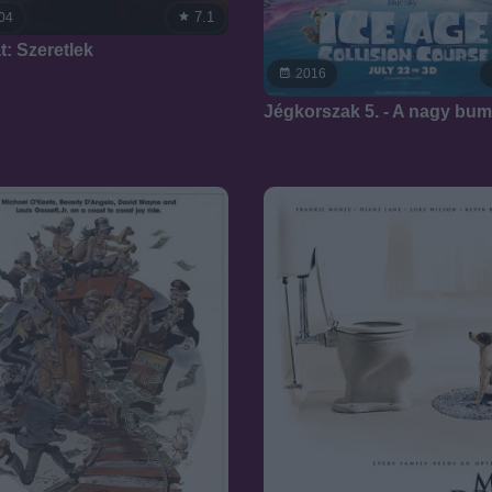
7.1
04
t: Szeretlek
2016
Jégkorszak 5. - A nagy bu