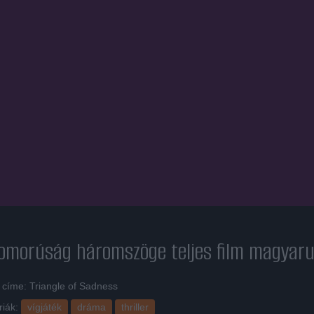
zomorúság háromszöge
teljes film magyaru
 címe: Triangle of Sadness
riák:
vígjáték
dráma
thriller