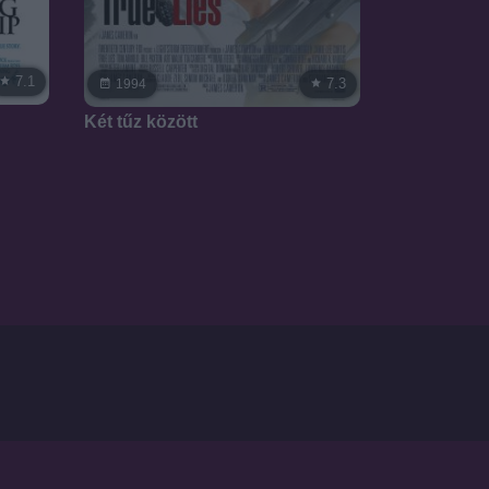
7.1
7.3
1994
Két tűz között