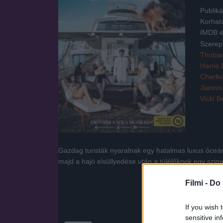
Publiká
Korhat
IMDB é
Szerep
Thobia
Harris 
Charlb
Jianni
Vicki Be
Gazdag turisták nyaralnak egy hatalmas luxus óceán
majd a hajó elsüllyedése után a túlélőknek egy szi
Filmi -
Do 
If you wish 
sensitive in