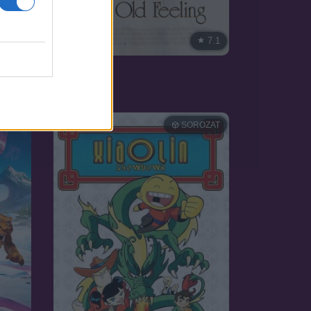
7.1
7.1
1997
Öri-hari
SOROZAT