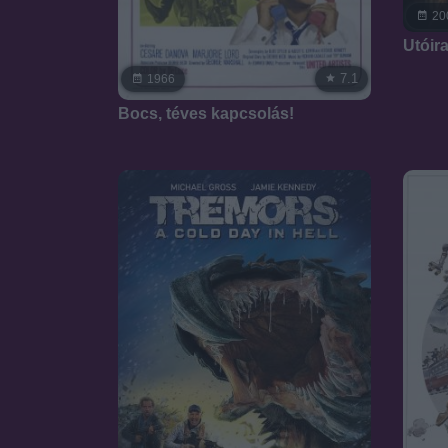
20
Utóira
7.1
1966
Bocs, téves kapcsolás!