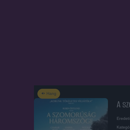
Hang
A s
Eredeti
Kategó