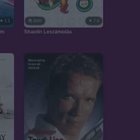
7.1
7.4
2003
mm
Shaolin Leszámolás