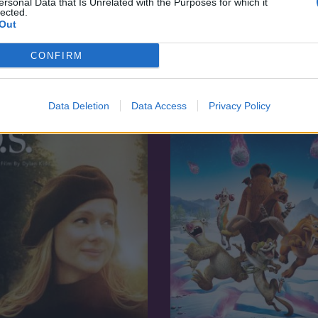
ersonal Data that Is Unrelated with the Purposes for which it
lected.
Out
7.1
91
1998
CONFIRM
lirózsa
Pleasantville
Data Deletion
Data Access
Privacy Policy