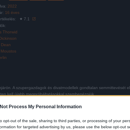
lva:
2022
ár:
16 éves
rtékelés:
7.1
lők:
s Thorwid
Dickinson
i Dean
s Moustos
rlin
járón. A szupergazdagok és divatmodellek gondtalan semmittevését el
geten kell újabb megpróbáltatásokkal szembenézniük.
Not Process My Personal Information
Facebook
X
Pinterest
Viber
Whats
Tetszett a film? Oszd meg:
to opt-out of the sale, sharing to third parties, or processing of your per
formation for targeted advertising by us, please use the below opt-out s