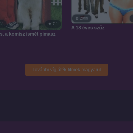
2009
7.1
98
A 18 éves szűz
s, a komisz ismét pimasz
További vígjáték filmek magyarul