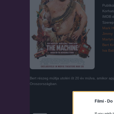
Publiká
Korhat
IMDB é
Szerep
Mark H
Jimmy 
Martyn
Bert Kr
Iva Bab
Bert részeg múltja utoléri őt 20 év múlva, amikor ap
Oroszországban.
Filmi -
Do 
If you wish 