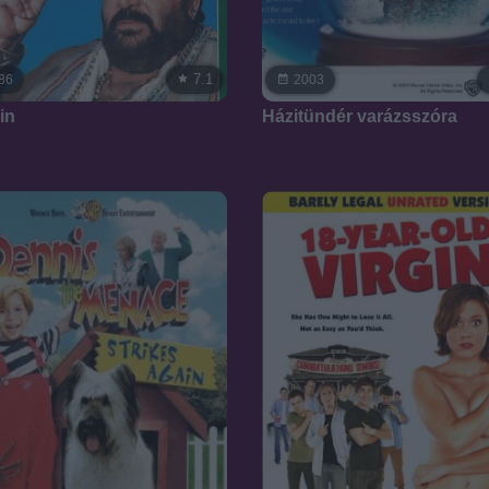
7.1
86
2003
in
Házitündér varázsszóra