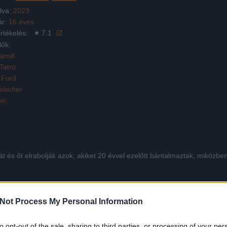
lva:
2023
ár:
16 éves
rtékelés:
7.1
lők:
amill
Tatro
 Ford
eischer
ic
ját és őt elrabolják azok, akiket 20 évvel ezelőtt bántalmaztak, miközb
Not Process My Personal Information
Facebook
X
Pinterest
Viber
Whats
Tetszett a film? Oszd meg:
to opt-out of the sale, sharing to third parties, or processing of your per