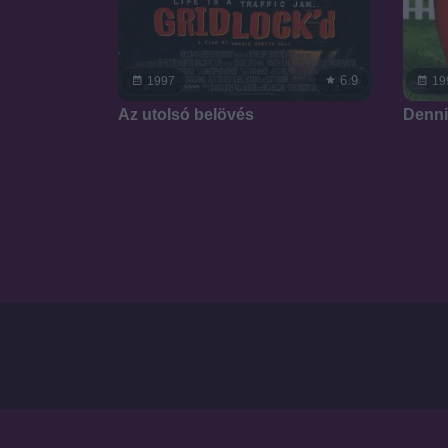
6.9
1997
19
Az utolsó belövés
Denni