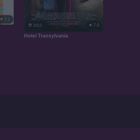
7.1
7.0
2012
Hotel Transylvania