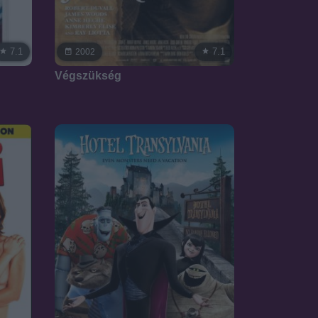
7.1
7.1
2002
Végszükség