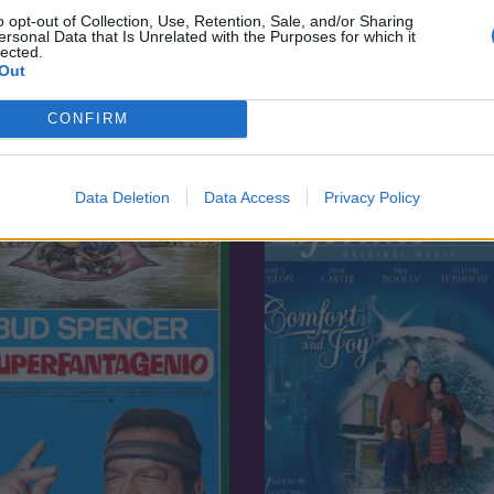
o opt-out of Collection, Use, Retention, Sale, and/or Sharing
ersonal Data that Is Unrelated with the Purposes for which it
lected.
Out
6.5
17
2023
in rejtélyei (sorozat)
Ürömapám
CONFIRM
Data Deletion
Data Access
Privacy Policy