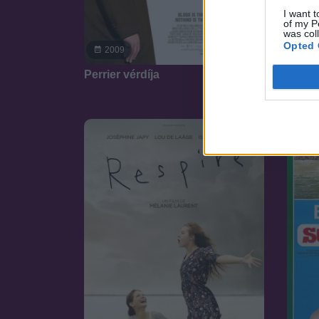
I want t
of my P
was col
Opted 
20
7.1
2009
Einste
Perrier vérdíja