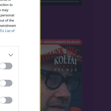
ection to
ou may
 personal
out of the
 downstream
B’s List of