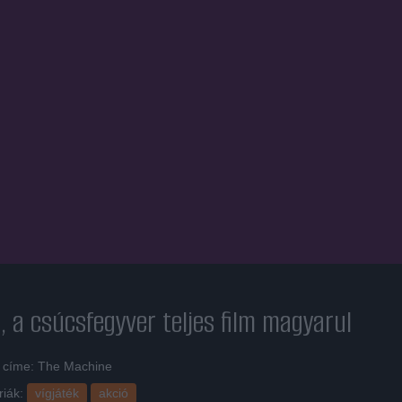
, a csúcsfegyver
teljes film magyarul
i címe: The Machine
riák:
vígjáték
akció