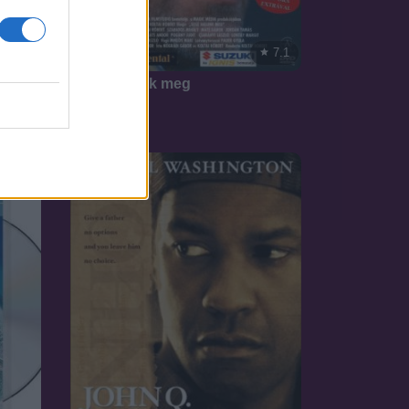
7.1
1993
7.1
Sose halunk meg