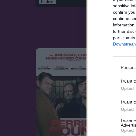
Hirdetés
sensitive in
confirm you
continue se
information 
further disc
participants
Downstream 
Persona
I want t
Opted 
I want t
Opted 
I want 
Advertis
Opted 