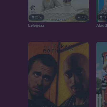
7.0
2014
19
Lélegezz
Aladd