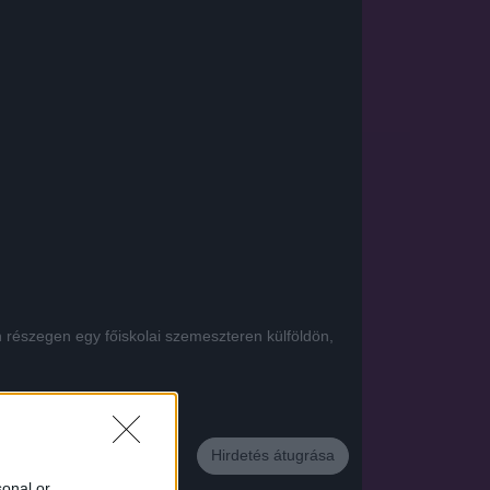
en részegen egy főiskolai szemeszteren külföldön,
App
Hirdetés átugrása
sonal or