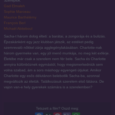
Szereplők:
Gad Elmaleh
Sophie Marceau
Maurice Barthélémy
François Berl
Michaël Abiteboul
Sacha-t három dolog élteti: a barátai, a zongorája és a bulizás.
Éjszakánként egy jazz klubban játszik, az estéket pedig
szemrevaló nőkkel zárja agglegénylakásában. Charlotte-nak
három gyermeke van, egy jól menő munkája, no meg két exférje.
Életébe már csak a szerelem nem fér bele. Sacha és Charlotte
annyira különböznek egymástól, hogy megismerkedniük sem
volna szabad, ám a sors máshogy egyengeti útjukat. Amikor
Charlotte egy esős délutánon belebotlik Sacha-ba, azonnal
megváltozik az életük. Találkozásuk szerelem első látásra. De
vajon van-e hely gyerekek számára is a szerelemben?
Tetszett a film? Oszd meg:
Facebook
X
Pinterest
Viber
WhatsApp