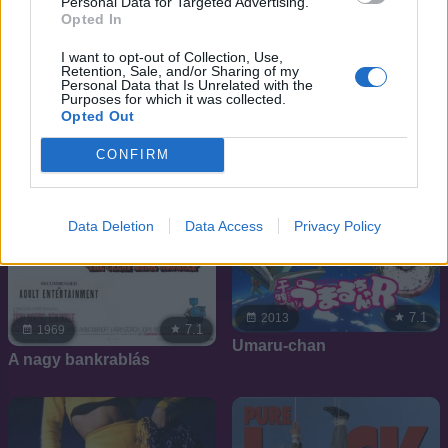
Personal Data for Targeted Advertising.
Opted In
SOROZAT
I want to opt-out of Collection, Use,
Retention, Sale, and/or Sharing of my
Personal Data that Is Unrelated with the
Purposes for which it was collected.
Opted Out
CONFIRM
Data Deletion
Data Access
Privacy Policy
7.1
2013
7.1
1969
Umaru-chan
A nagy bankrablás