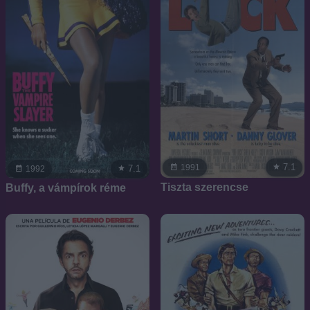
7.1
1991
7.1
1992
Tiszta szerencse
Buffy, a vámpírok réme