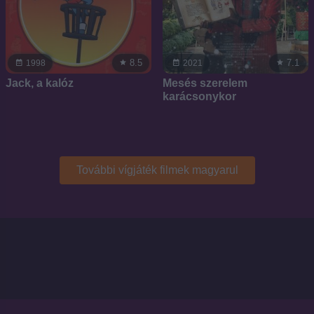
8.5
7.1
1998
2021
Jack, a kalóz
Mesés szerelem
karácsonykor
További vígjáték filmek magyarul