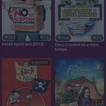
7.1
2013
7.1
1956
Derült égből apu (2013)
Davy Crockett és a folyó
királya
SOROZAT