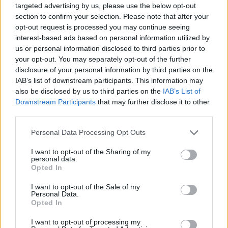
targeted advertising by us, please use the below opt-out
5.5
2019
7.6
2021
section to confirm your selection. Please note that after your
Startup szerelem
opt-out request is processed you may continue seeing
A renitens nyomoz
interest-based ads based on personal information utilized by
us or personal information disclosed to third parties prior to
your opt-out. You may separately opt-out of the further
disclosure of your personal information by third parties on the
IAB’s list of downstream participants. This information may
also be disclosed by us to third parties on the
IAB’s List of
Downstream Participants
that may further disclose it to other
third parties.
Personal Data Processing Opt Outs
I want to opt-out of the Sharing of my
personal data.
Opted In
I want to opt-out of the Sale of my
Personal Data.
7.1
7.1
1994
2022
Opted In
Csak veled
King - Egy kis oroszlán
nagy kalandja
I want to opt-out of processing my