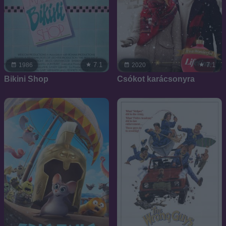
7.1
7.1
1986
2020
Bikini Shop
Csókot karácsonyra