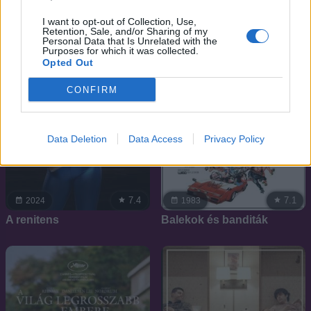
SOROZAT
I want to opt-out of Collection, Use,
Retention, Sale, and/or Sharing of my
Personal Data that Is Unrelated with the
Purposes for which it was collected.
Opted Out
CONFIRM
Data Deletion
Data Access
Privacy Policy
7.4
7.1
2024
1983
A renitens
Balekok és banditák