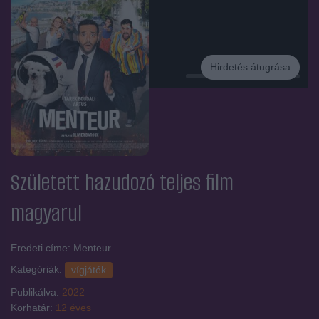
Hirdetés átugrása
Hirdetés
Született hazudozó
teljes film
magyarul
Eredeti címe: Menteur
Kategóriák:
vígjáték
Publikálva:
2022
Korhatár:
12 éves