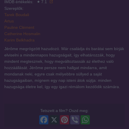
IMDB értékelés:
7.1
Szereplők:
Tarek Boudali
Artus
Pauline Clément
Catherine Hosmalin
Karim Belkhadra
Jérôme megrögzött hazudozó. Már családja és barátai sem bírják
elviselni a mindennapos hazugságait, így elhatározzák, hogy
mindent megtesznek, hogy megváltoztassák az élethez való
hozzáállását. Jérôme persze nem hallgat mindarra, amit
mondanak neki, egyre csak mélyebbre süllyed a saját
hazugságaiban, mígnem egy nap isteni átok sújtja: minden
hazugsága életre kel, így egy igazi rémálom kezdődik számára.
Tetszett a film? Oszd meg:
Facebook
X
Pinterest
Viber
WhatsApp