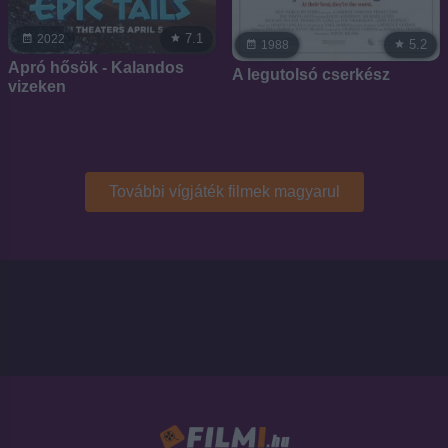
7.1
2022
5.2
1988
Apró hősök - Kalandos
A legutolsó cserkész
vizeken
További vígjáték filmek magyarul