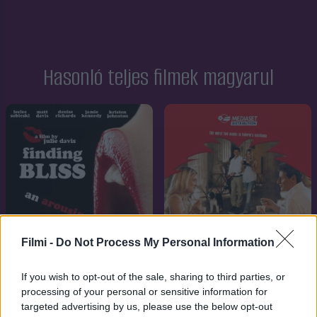
Hasonló teljes filmek magyarul
Filmi -
Do Not Process My Personal Information
If you wish to opt-out of the sale, sharing to third parties, or
processing of your personal or sensitive information for
7.1
2009
7.1
2010
targeted advertising by us, please use the below opt-out
Az öröm nyomában