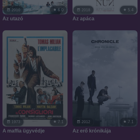
6.0
5.4
2010
2018
Az utazó
Az apáca
7.1
7.1
1973
2012
A maffia ügyvédje
Az erő krónikája