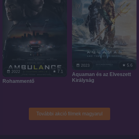
5.6
2023
7.1
2022
Aquaman és az Elveszett
Királyság
Rohammentő
További akció filmek magyarul