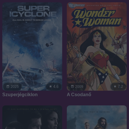
4.6
7.2
2025
2009
Szuperjégciklon
A Csodanő