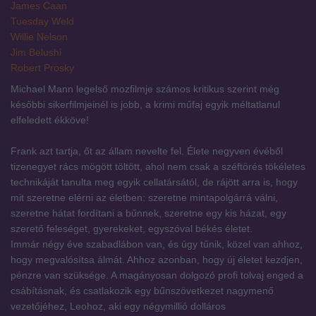
James Caan
Tuesday Weld
Willie Nelson
Jim Belushi
Robert Prosky
Michael Mann legelső mozfilmje számos kritikus szerint még
későbbi sikerfilmjeinél is jobb, a krimi műfaj egyik méltatlanul
elfeledett ékköve!
Frank azt tartja, őt az állam nevelte fel. Élete negyven évéből
tizenegyet rács mögött töltött, ahol nem csak a széftörés tökéletes
technikáját tanulta meg egyik cellatársától, de rájött arra is, hogy
mit szeretne elérni az életben: szeretne mintapolgárrá válni,
szeretne hátat fordítani a bűnnek, szeretne egy kis házat, egy
szerető feleséget, gyerekeket, egyszóval békés életet.
Immár négy éve szabadlábon van, és úgy tűnik, közel van ahhoz,
hogy megvalósítsa álmát. Ahhoz azonban, hogy új életet kezdjen,
pénzre van szüksége. A magányosan dolgozó profi tolvaj enged a
csábításnak, és csatlakozik egy bűnszövetkezet nagymenő
vezetőjéhez, Leohoz, aki egy négymillió dolláros