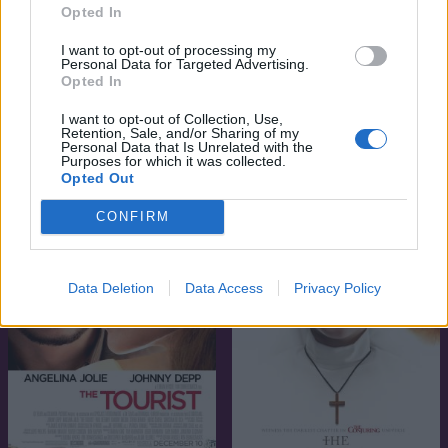
Opted In
I want to opt-out of processing my
Personal Data for Targeted Advertising.
Opted In
I want to opt-out of Collection, Use,
7.1
7.1
1987
2009
Retention, Sale, and/or Sharing of my
Personal Data that Is Unrelated with the
Hamburger Hill
A rózsaszín párduc 2.
Purposes for which it was collected.
Opted Out
CONFIRM
Data Deletion
Data Access
Privacy Policy