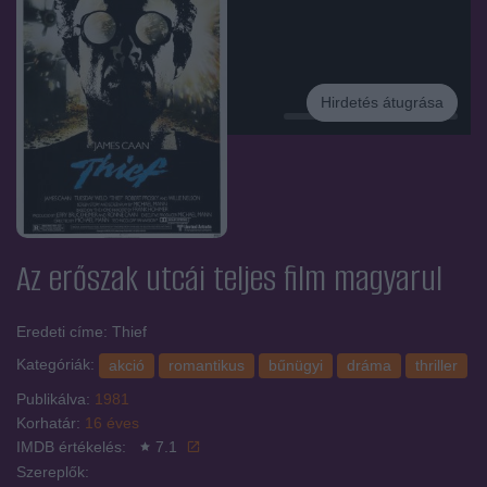
Hirdetés átugrása
Hirdetés
Az erőszak utcái
teljes film magyarul
Eredeti címe: Thief
Kategóriák:
akció
romantikus
bűnügyi
dráma
thriller
Publikálva:
1981
Korhatár:
16 éves
IMDB értékelés:
7.1
Szereplők: