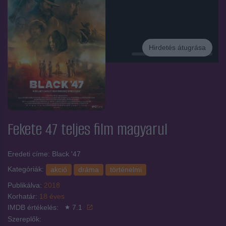
Hirdetés átugrása
Hirdetés
Fekete 47
teljes film magyarul
Eredeti címe: Black '47
Kategóriák:
akció
dráma
történelmi
Publikálva:
2018
Korhatár:
18 éves
IMDB értékelés:
7.1
Szereplők: