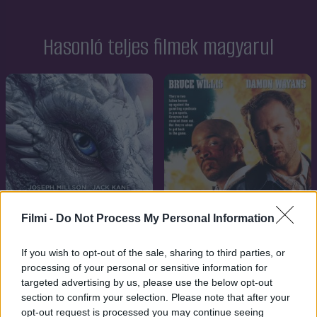
Hasonló teljes filmek magyarul
Filmi -
Do Not Process My Personal Information
If you wish to opt-out of the sale, sharing to third parties, or
processing of your personal or sensitive information for
5.4
2020
7.1
targeted advertising by us, please use the below opt-out
1991
section to confirm your selection. Please note that after your
Sárkányszív: Bosszú
Az utolsó cserkész
opt-out request is processed you may continue seeing