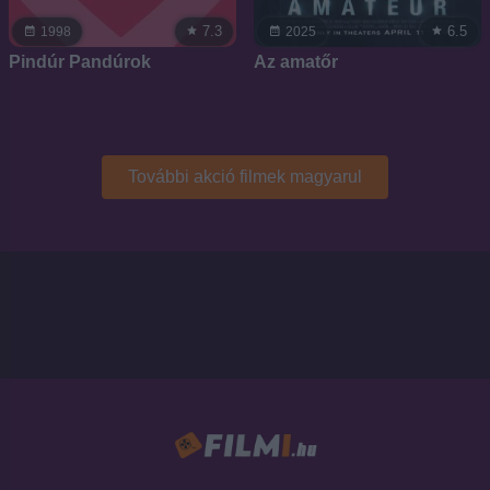
7.3
6.5
1998
2025
Pindúr Pandúrok
Az amatőr
További akció filmek magyarul