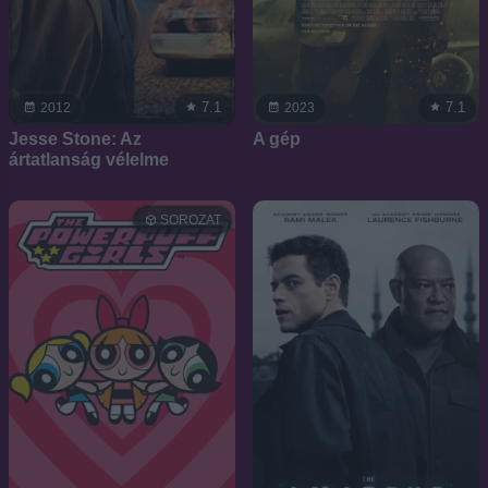
7.1
7.1
2012
2023
Jesse Stone: Az
A gép
ártatlanság vélelme
SOROZAT