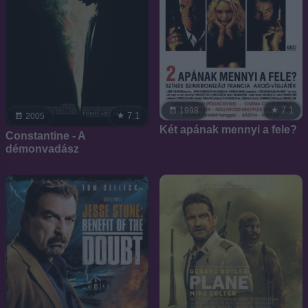
7.1
1998
7.1
2005
Két apának mennyi a fele?
Constantine - A
démonvadász