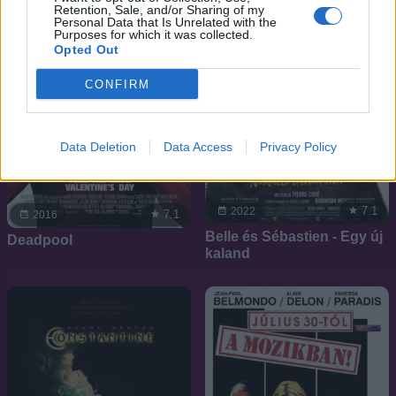
Retention, Sale, and/or Sharing of my
Personal Data that Is Unrelated with the
Purposes for which it was collected.
Opted Out
CONFIRM
Data Deletion
Data Access
Privacy Policy
7.1
2022
7.1
2016
Belle és Sébastien - Egy új
Deadpool
kaland