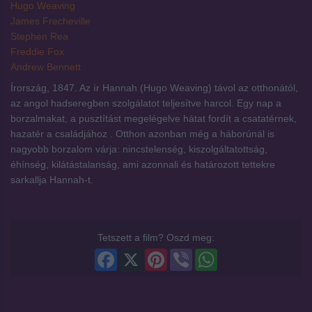
Hugo Weaving
James Frecheville
Stephen Rea
Freddie Fox
Andrew Bennett
Írország, 1847. Az ír Hannah (Hugo Weaving) távol az otthonától,
az angol hadseregben szolgálatot teljesítve harcol. Egy nap a
borzalmakat, a pusztítást megelégelve hátat fordít a csatatérnek,
hazatér a családjához . Otthon azonban még a háborúnál is
nagyobb borzalom várja: nincstelenség, kiszolgáltatottság,
éhínség, kilátástalanság, ami azonnali és határozott tettekre
sarkallja Hannah-t.
Tetszett a film? Oszd meg:
Facebook
X
Pinterest
Viber
WhatsApp