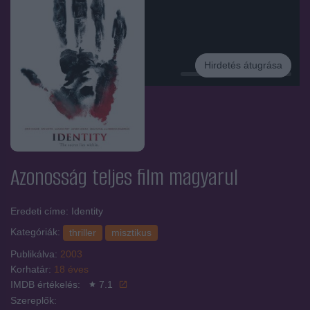
Hirdetés átugrása
Hirdetés
Azonosság
teljes film magyarul
Eredeti címe: Identity
Kategóriák:
thriller
misztikus
Publikálva:
2003
Korhatár:
18 éves
IMDB értékelés:
7.1
Szereplők: