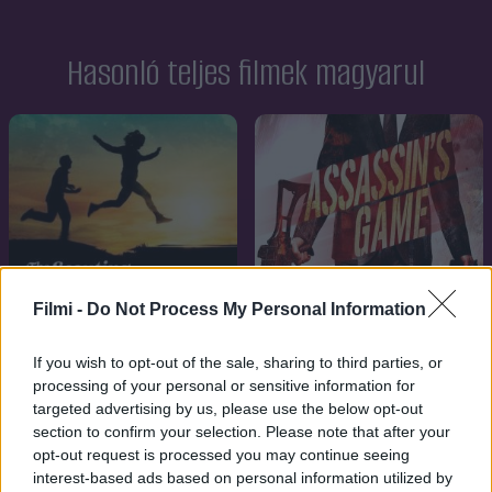
Hasonló teljes filmek magyarul
Filmi -
Do Not Process My Personal Information
If you wish to opt-out of the sale, sharing to third parties, or
processing of your personal or sensitive information for
targeted advertising by us, please use the below opt-out
section to confirm your selection. Please note that after your
7.1
2019
7.1
2009
opt-out request is processed you may continue seeing
Bérgyilkosok játéka
Drágaságom 2009
interest-based ads based on personal information utilized by