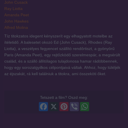
John Cusack
Ray Liotta
Amanda Peet
John Hawkes
Alfred Molina
Tíz titokzatos idegent kényszerít egy elhagyatott motelbe az
ítéletidő. A balesetet okozó Ed (John Cusack), Rhodes (Ray
Liotta), a veszélyes fegyencet szállító rendőrtiszt, a gyönyörű
Paris (Amanda Peet), egy rejtőzködő szerelmespár, a megsérült
család, és a szálló állítólagos tulajdonosa hamar rádöbbennek,
hogy egy sorozatgyilkos célpontjaivá váltak. Ahhoz, hogy túléljék
az éjszakát, rá kell találniuk a titokra, ami összeköti őket.
Tetszett a film? Oszd meg:
Facebook
X
Pinterest
Viber
WhatsApp