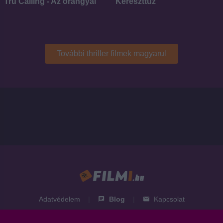
Tru Calling - Az őrangyal
Kereszttűz
További thriller filmek magyarul
Adatvédelem
|
Blog
|
Kapcsolat