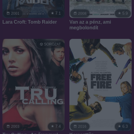
7.1
5.9
2001
2008
Lara Croft: Tomb Raider
Van az a pénz, ami
megbolondít
SOROZAT
7.4
6.3
2003
2016