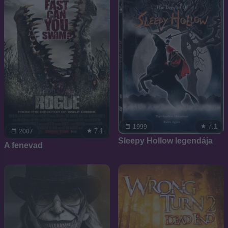
7.1
1999
7.1
2007
Sleepy Hollow legendája
A fenevad