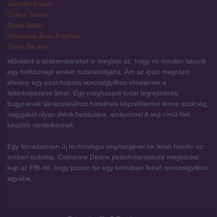
Jennifer Lopez
Colton James
Dylan Baker
Marianne Jean-Baptiste
Gerry Becker
Időnként a szakembereket is meglepi az, hogy mi minden lakozik
egy hétköznapi ember tudatalattijába. Ám az igazi megrázó
élmény egy pszichopata sorozatgyilkos elméjének a
feltérképezése lehet. Egy meghasadt tudat legrejtettebb
bugyrainak ábrázolásához hatalmas képzelőerőre lenne szükség,
nagyjából olyan élénk fantáziára, amilyennel A sejt című film
készítői rendelkeznek.
Egy forradalmian új technológia segítségével be lehet hatolni az
emberi tudatba. Catherine Deane pszichoterapeuta megbízást
kap az FBI-tól, hogy jusson be egy kómában fekvő sorozatgyilkos
agyába.