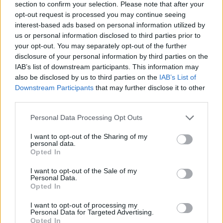
section to confirm your selection. Please note that after your
opt-out request is processed you may continue seeing
interest-based ads based on personal information utilized by
7.1
7.1
2023
2005
us or personal information disclosed to third parties prior to
The Walking Dead: Dead
Constantine - A
your opt-out. You may separately opt-out of the further
City
démonvadász
disclosure of your personal information by third parties on the
IAB’s list of downstream participants. This information may
also be disclosed by us to third parties on the
IAB’s List of
Downstream Participants
that may further disclose it to other
third parties.
Personal Data Processing Opt Outs
I want to opt-out of the Sharing of my
personal data.
Opted In
I want to opt-out of the Sale of my
Personal Data.
Opted In
I want to opt-out of processing my
Personal Data for Targeted Advertising.
7.1
3.3
1976
2023
Opted In