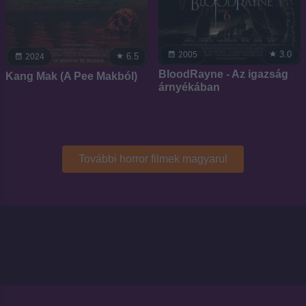
3.0
2005
6.5
2024
BloodRayne - Az igazság
Kang Mak (A Pee Makból)
árnyékában
További horror filmek magyarul