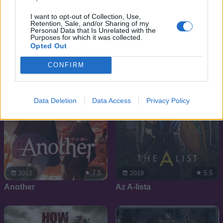
Carrie
Ködváros
I want to opt-out of Collection, Use,
Retention, Sale, and/or Sharing of my
Personal Data that Is Unrelated with the
SOROZAT
SOROZAT
Purposes for which it was collected.
Opted Out
CONFIRM
Data Deletion
Data Access
Privacy Policy
7.5
5.5
2012
2018
Another
Az A-lista