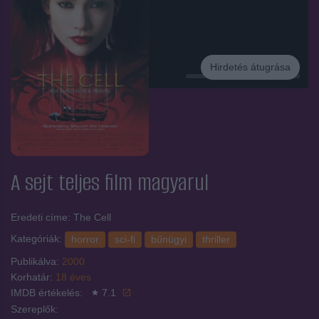
Hirdetés átugrása
Hirdetés
A sejt
teljes film magyarul
Eredeti címe: The Cell
Kategóriák:
horror
sci-fi
bűnügyi
thriller
Publikálva:
2000
Korhatár:
18 éves
IMDB értékelés:
7.1
Szereplők: