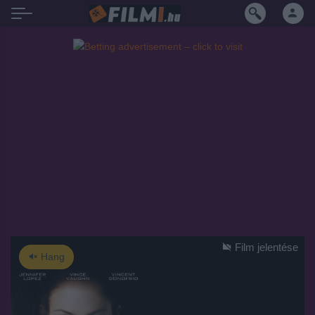
Film jelentése
Hang