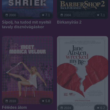
7.1
7.1
2000
2004
Sípolj, ha tudod mit nyeltél
Birkanyírás 2
tavaly disznóvágáskor
5.8
2010
Félédes álom
6.2
2024