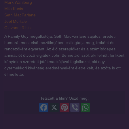
Mark Wahlberg
Mila Kunis
Seth MacFarlane
Joel McHale
Giovanni Ribisi
A Family Guy megalkotója, Seth MacFairlane sajátos, eredeti
humorát most első mozifilmjében csillogtatja meg, íróként és
rendezőként egyaránt. Az élő szereplőket és a számítógépes
animációt ötvöző vígjáték John Bennettről szól, aki felnőtt férfiként
kénytelen szeretett játékmackójával foglalkozni, aki egy
gyermekkori kívánság eredményeként életre kelt, és azóta is ott
él mellette.
Tetszett a film? Oszd meg:
Facebook
X
Pinterest
Viber
WhatsApp