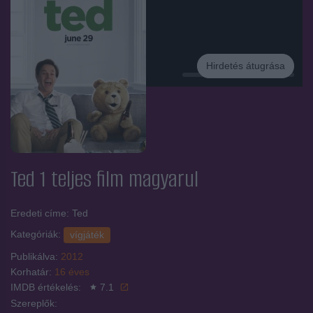
Hirdetés átugrása
Hirdetés
Ted 1
teljes film magyarul
Eredeti címe: Ted
Kategóriák:
vígjáték
Publikálva:
2012
Korhatár:
16 éves
IMDB értékelés:
7.1
Szereplők: