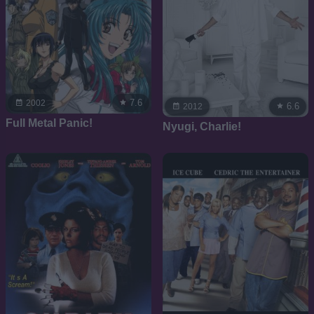
7.6
2002
6.6
2012
Full Metal Panic!
Nyugi, Charlie!