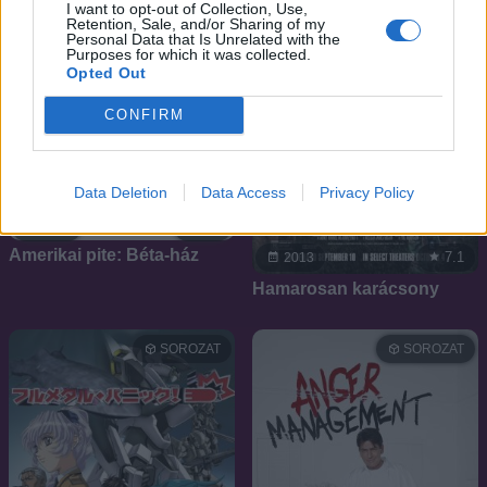
I want to opt-out of Collection, Use,
Retention, Sale, and/or Sharing of my
Personal Data that Is Unrelated with the
Purposes for which it was collected.
Opted Out
CONFIRM
Data Deletion
Data Access
Privacy Policy
7.1
2007
Amerikai pite: Béta-ház
7.1
2013
Hamarosan karácsony
SOROZAT
SOROZAT