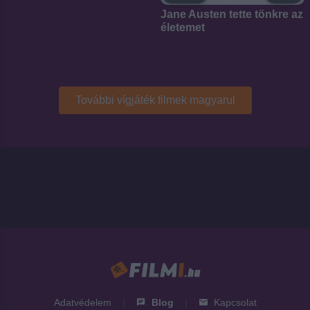
Jane Austen tette tönkre az
életemet
További vígjáték filmek magyarul
Adatvédelem
|
Blog
|
Kapcsolat