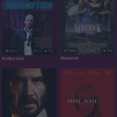
7.0
1994
7.1
2013
Maverick
Kolibri kód