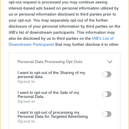
opt-out request is processed you may continue seeing
4.3
7.1
2010
2005
interest-based ads based on personal information utilized by
Született pusztító
Gorilla bácsi
us or personal information disclosed to third parties prior to
your opt-out. You may separately opt-out of the further
disclosure of your personal information by third parties on the
IAB’s list of downstream participants. This information may
also be disclosed by us to third parties on the
IAB’s List of
Downstream Participants
that may further disclose it to other
third parties.
Personal Data Processing Opt Outs
I want to opt-out of the Sharing of my
personal data.
Opted In
I want to opt-out of the Sale of my
Personal Data.
Opted In
7.1
2001
6.3
2023
Csinicsapat akcióban
I want to opt-out of processing my
Családi kiruccanás
Personal Data for Targeted Advertising.
Opted In