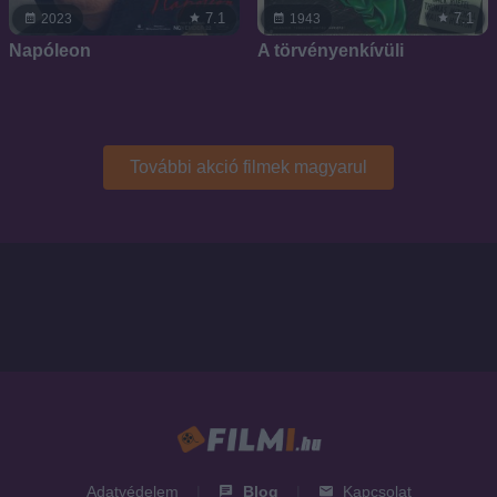
7.1
7.1
2023
1943
Napóleon
A törvényenkívüli
További akció filmek magyarul
Adatvédelem
|
Blog
|
Kapcsolat