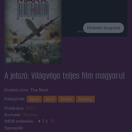
Hirdetés átugrása
Hirdetés
A jelszó: Világvége
teljes film magyarul
Eredeti címe: The Mark
Kategóriák:
akció
sci-fi
thriller
fantasy
Publikálva:
2012
Korhatár:
16 éves
IMDB értékelés:
7.1
Szereplők: