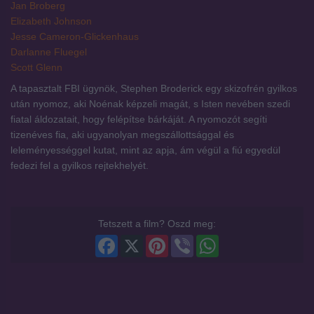
Jan Broberg
Elizabeth Johnson
Jesse Cameron-Glickenhaus
Darlanne Fluegel
Scott Glenn
A tapasztalt FBI ügynök, Stephen Broderick egy skizofrén gyilkos
után nyomoz, aki Noénak képzeli magát, s Isten nevében szedi
fiatal áldozatait, hogy felépítse bárkáját. A nyomozót segíti
tizenéves fia, aki ugyanolyan megszállottsággal és
leleményességgel kutat, mint az apja, ám végül a fiú egyedül
fedezi fel a gyilkos rejtekhelyét.
Tetszett a film? Oszd meg:
Facebook
X
Pinterest
Viber
WhatsApp