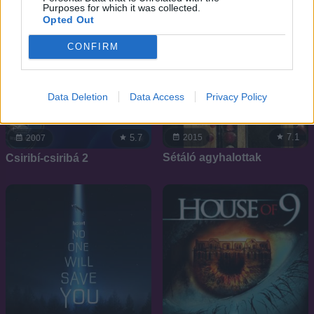
Purposes for which it was collected.
Opted Out
CONFIRM
Data Deletion
Data Access
Privacy Policy
7.1
2015
5.7
2007
Sétáló agyhalottak
Csiribí-csiribá 2