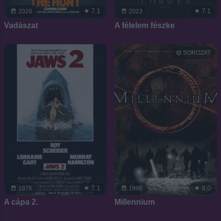
7.1
7.1
2020
2023
Vadászat
A félelem fészke
SOROZAT
7.1
8.0
1978
1996
A cápa 2.
Millennium