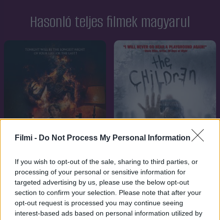
Hasonló teljes filmek magyarul
Filmi -
Do Not Process My Personal Information
If you wish to opt-out of the sale, sharing to third parties, or
processing of your personal or sensitive information for
targeted advertising by us, please use the below opt-out
4.1
5.9
2024
2008
section to confirm your selection. Please note that after your
Ma éjjel nem alszol
Véres karácsony
opt-out request is processed you may continue seeing
interest-based ads based on personal information utilized by