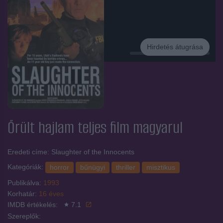
Hirdetés átugrása
Hirdetés
Őrült hajlam
teljes film magyarul
Eredeti címe: Slaughter of the Innocents
Kategóriák:
horror
bűnügyi
thriller
misztikus
Publikálva:
1993
Korhatár:
16 éves
IMDB értékelés:
7.1
Szereplők: