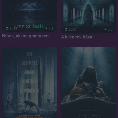
7.1
2023
5.3
2005
Nincs, aki megmentsen
A kilencek háza