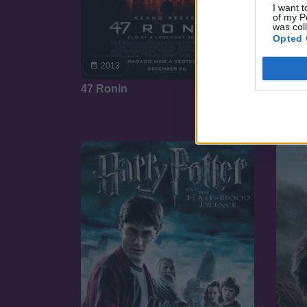
I want t
of my P
was col
Opted 
7.1
2013
20
47 Ronin
Az elr