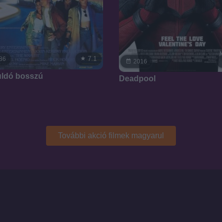
7.1
86
2016
ldó bosszú
Deadpool
További akció filmek magyarul