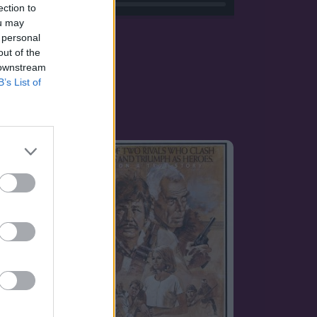
ection to
ou may
 personal
out of the
 downstream
B’s List of