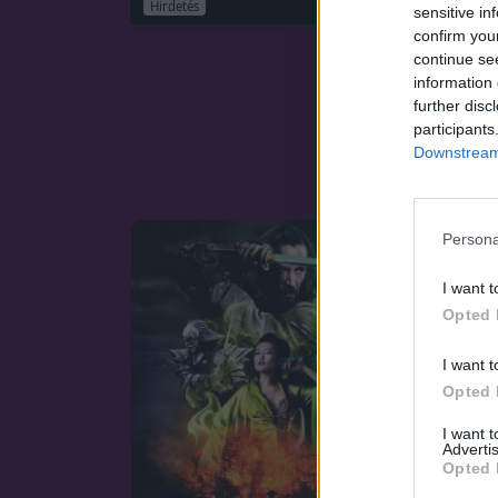
Hirdetés
sensitive in
confirm you
continue se
information 
further disc
participants
Downstream 
Persona
I want t
Opted 
I want t
Opted 
I want 
Advertis
Opted 