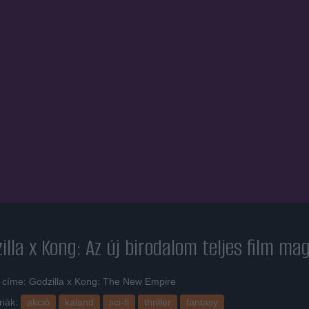
illa x Kong: Az új birodalom
teljes film ma
i címe: Godzilla x Kong: The New Empire
riák:
akció
kaland
sci-fi
thriller
fantasy