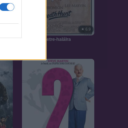
7.1
6.9
1981
Vadászat életre-halálra