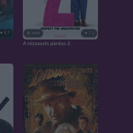
5.7
7.1
2009
A rózsaszín párduc 2.