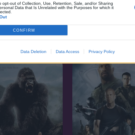
o opt-out of Collection, Use, Retention, Sale, and/or Sharing
ersonal Data that Is Unrelated with the Purposes for which it
lected.
Out
1997
CONFIRM
5.3
25
Tökéletes áldozat
abolt lány
Data Deletion
Data Access
Privacy Policy