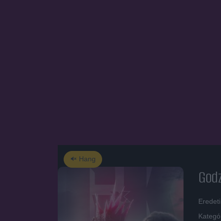
Hang
Godz
Eredet
Kategó