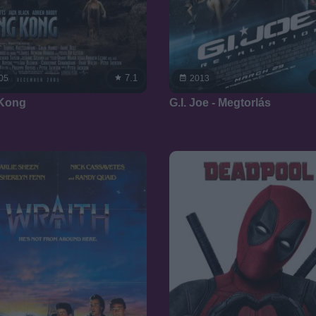
7.1
05
2013
 Kong
G.I. Joe - Megtorlás