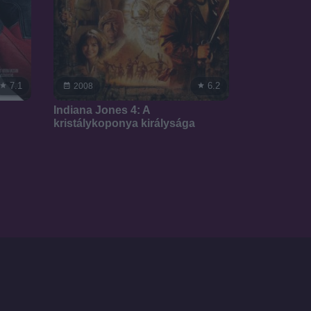
7.1
6.2
2008
Indiana Jones 4: A
kristálykoponya királysága