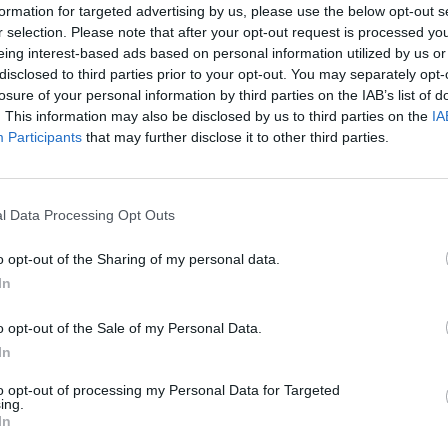
Tetszett a film? Oszd meg:
formation for targeted advertising by us, please use the below opt-out s
r selection. Please note that after your opt-out request is processed y
eing interest-based ads based on personal information utilized by us or
disclosed to third parties prior to your opt-out. You may separately opt-
losure of your personal information by third parties on the IAB’s list of
. This information may also be disclosed by us to third parties on the
IA
Hasonló teljes filmek magyarul
Participants
that may further disclose it to other third parties.
l Data Processing Opt Outs
o opt-out of the Sharing of my personal data.
In
o opt-out of the Sale of my Personal Data.
In
to opt-out of processing my Personal Data for Targeted
ing.
In