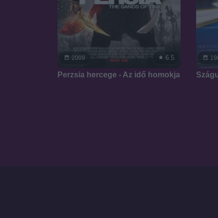
6.5
2009
19
Perzsia hercege - Az idő homokja
Szágu