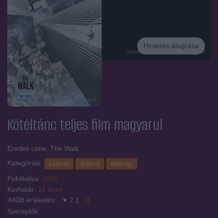
Hirdetés átugrása
Hirdetés
Kötéltánc
teljes film magyarul
Eredeti címe: The Walk
Kategóriák:
kaland
dráma
életrajz
Publikálva:
2015
Korhatár:
12 éves
IMDB értékelés:
7.1
Szereplők: