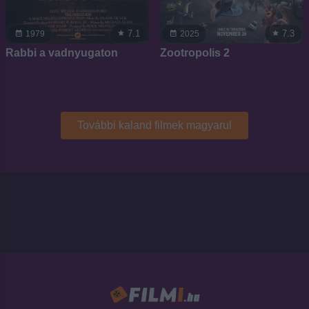
7.1
7.3
1979
2025
Rabbi a vadnyugaton
Zootropolis 2
További kaland filmek magyarul