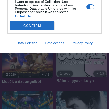
I want to opt-out of Collection, Use,
Retention, Sale, and/or Sharing of my
SOROZAT
Personal Data that Is Unrelated with the
Purposes for which it was collected.
Opted Out
CONFIRM
Data Deletion
Data Access
Privacy Policy
8.3
1999
7.1
2020
Bátor, a gyáva kutya
Mesék a dzsungelből