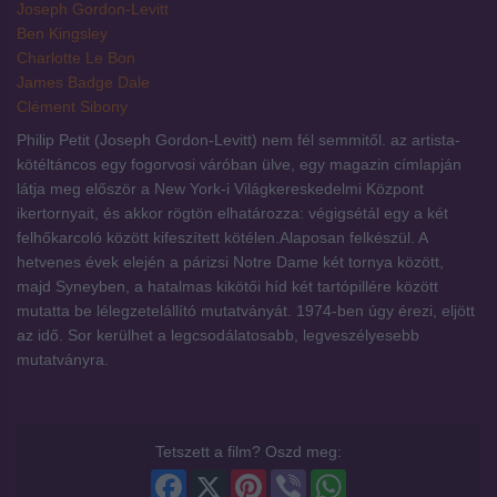
Joseph Gordon-Levitt
Ben Kingsley
Charlotte Le Bon
James Badge Dale
Clément Sibony
Philip Petit (Joseph Gordon-Levitt) nem fél semmitől. az artista-
kötéltáncos egy fogorvosi váróban ülve, egy magazin címlapján
látja meg először a New York-i Világkereskedelmi Központ
ikertornyait, és akkor rögtön elhatározza: végigsétál egy a két
felhőkarcoló között kifeszített kötélen.Alaposan felkészül. A
hetvenes évek elején a párizsi Notre Dame két tornya között,
majd Syneyben, a hatalmas kikötői híd két tartópillére között
mutatta be lélegzetelállító mutatványát. 1974-ben úgy érezi, eljött
az idő. Sor kerülhet a legcsodálatosabb, legveszélyesebb
mutatványra.
Tetszett a film? Oszd meg:
Facebook
X
Pinterest
Viber
WhatsApp