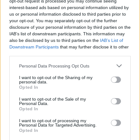
opt-out request is processed you may continue seeing
7.1
2014
8.2
2004
interest-based ads based on personal information utilized by
Hős6os
Winx Club
us or personal information disclosed to third parties prior to
your opt-out. You may separately opt-out of the further
disclosure of your personal information by third parties on the
IAB’s list of downstream participants. This information may
also be disclosed by us to third parties on the
IAB’s List of
Downstream Participants
that may further disclose it to other
third parties.
Personal Data Processing Opt Outs
I want to opt-out of the Sharing of my
personal data.
Opted In
I want to opt-out of the Sale of my
Personal Data.
Opted In
7.1
7.1
1999
2018
I want to opt-out of processing my
Personal Data for Targeted Advertising.
Ördögök szigete 2.
Istenek között: Az utolsó 49
Opted In
nap