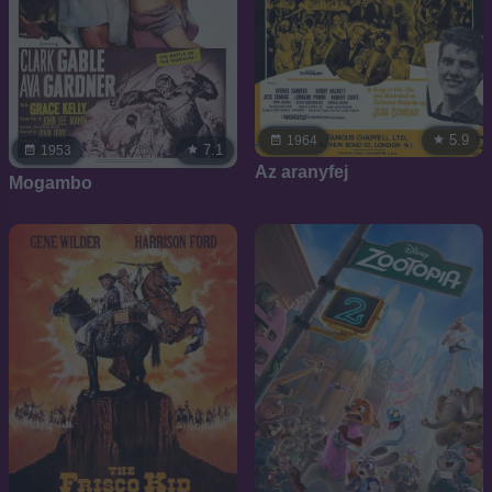
5.9
1964
7.1
1953
Az aranyfej
Mogambo