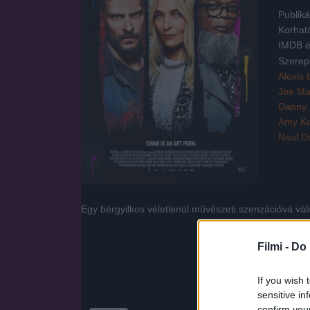
Publiká
Korhat
IMDB é
Szerep
Alexis 
Joe Ma
Danny 
Amy K
Neal D
Egy bérgyilkos véletlenül művészeti szenzációvá vál
Filmi -
Do 
If you wish 
sensitive in
confirm you