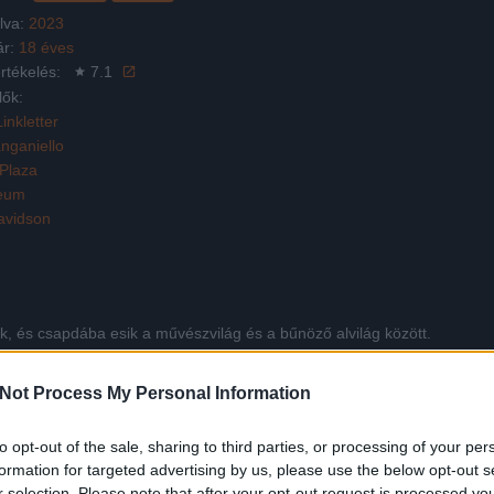
lva:
2023
ár:
18 éves
rtékelés:
7.1
lők:
Linkletter
nganiello
Plaza
eum
avidson
ik, és csapdába esik a művészvilág és a bűnöző alvilág között.
Not Process My Personal Information
Facebook
X
Pinterest
Viber
Whats
Tetszett a film? Oszd meg:
to opt-out of the sale, sharing to third parties, or processing of your per
formation for targeted advertising by us, please use the below opt-out s
r selection. Please note that after your opt-out request is processed y