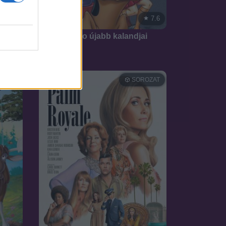
6.2
7.6
1972
Scooby-Doo újabb kalandjai
SOROZAT