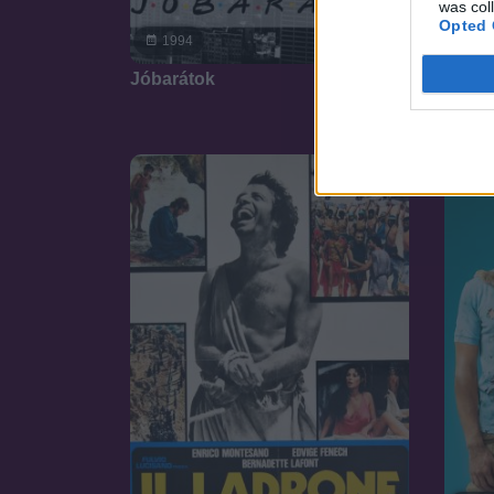
was col
Opted 
8.9
1994
Jóbarátok
19
Jenki