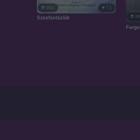
7.1
2021
19
Szexfantáziák
Ferge