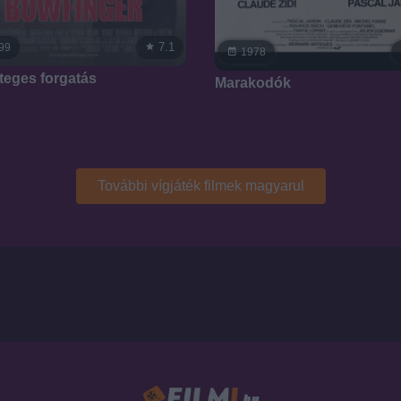
7.1
99
1978
teges forgatás
Marakodók
További vígjáték filmek magyarul