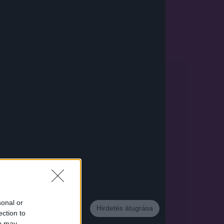
App
sonal or
Hirdetés átugrása
ection to
ou may