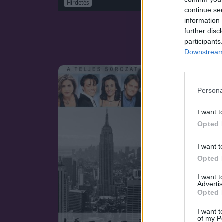
Hirdetés
continue se
information 
further disc
participants
Downstream 
SOROZAT
Persona
I want t
Opted 
I want t
Opted 
I want 
Advertis
Opted 
I want t
of my P