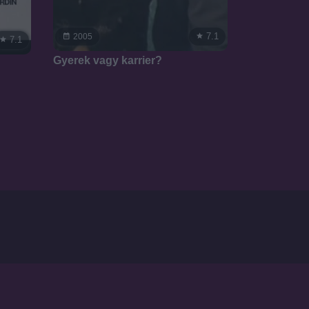
7.1
2005
7.1
Gyerek vagy karrier?