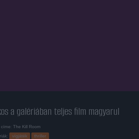
kos a galériában
teljes film magyarul
 címe: The Kill Room
riák:
vígjáték
thriller