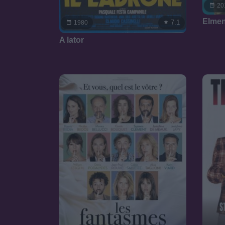
20
Elmen
7.1
1980
A lator