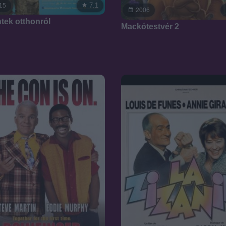
7.1
15
2006
tek otthonról
Mackótestvér 2