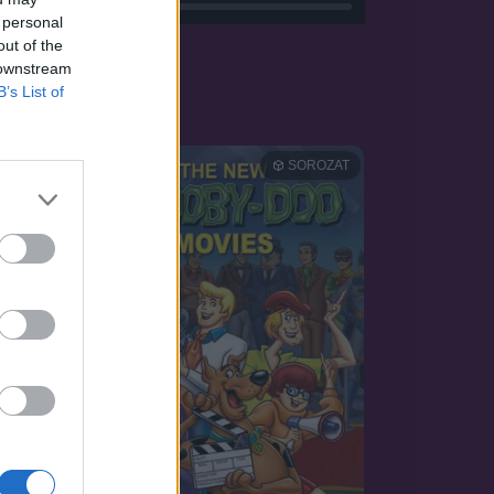
 personal
out of the
 downstream
B’s List of
SOROZAT