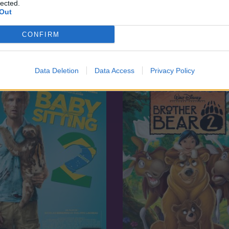
lected.
Out
1989
CONFIRM
Három szökevény
7.1
93
 Zulu
Data Deletion
Data Access
Privacy Policy