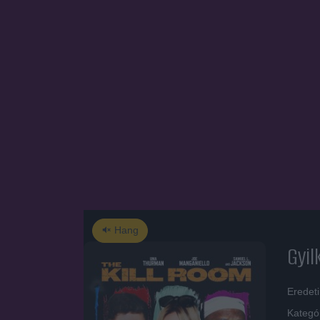
Hang
Gyil
Eredeti
Kategó