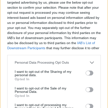
targeted advertising by us, please use the below opt-out
section to confirm your selection. Please note that after your
4.6
6.7
2021
1987
opt-out request is processed you may continue seeing
A lecsap csapat
James Bond: Halálos
interest-based ads based on personal information utilized by
rémületben
us or personal information disclosed to third parties prior to
your opt-out. You may separately opt-out of the further
disclosure of your personal information by third parties on the
SOROZAT
IAB’s list of downstream participants. This information may
also be disclosed by us to third parties on the
IAB’s List of
Downstream Participants
that may further disclose it to other
third parties.
Personal Data Processing Opt Outs
I want to opt-out of the Sharing of my
personal data.
Opted In
I want to opt-out of the Sale of my
Personal Data.
Opted In
6.4
6.8
2010
1998
I want to opt-out of processing my
Igaz legenda
Godzilla: A sorozat