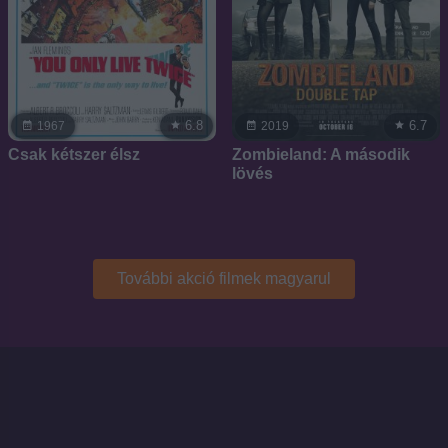
6.8
6.7
1967
2019
Csak kétszer élsz
Zombieland: A második
lövés
További akció filmek magyarul