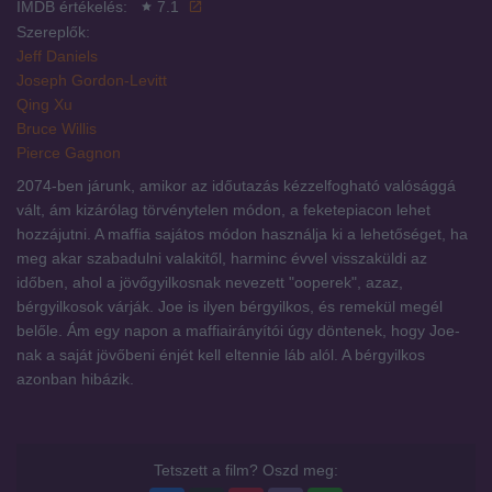
IMDB értékelés:
7.1
Szereplők:
Jeff Daniels
Joseph Gordon-Levitt
Qing Xu
Bruce Willis
Pierce Gagnon
2074-ben járunk, amikor az időutazás kézzelfogható valósággá
vált, ám kizárólag törvénytelen módon, a feketepiacon lehet
hozzájutni. A maffia sajátos módon használja ki a lehetőséget, ha
meg akar szabadulni valakitől, harminc évvel visszaküldi az
időben, ahol a jövőgyilkosnak nevezett "ooperek", azaz,
bérgyilkosok várják. Joe is ilyen bérgyilkos, és remekül megél
belőle. Ám egy napon a maffiairányítói úgy döntenek, hogy Joe-
nak a saját jövőbeni énjét kell eltennie láb alól. A bérgyilkos
azonban hibázik.
Tetszett a film? Oszd meg: