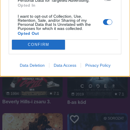
Personal Data for Targeted Advertising.
Opted In
I want to opt-out of Collection, Use,
Retention, Sale, and/or Sharing of my
Personal Data that Is Unrelated with the
Purposes for which it was collected.
Opted Out
CONFIRM
Data Deletion
Data Access
Privacy Policy
7.1
1994
7.1
2019
Beverly Hills-i zsaru 3.
8-as kód
SOROZAT