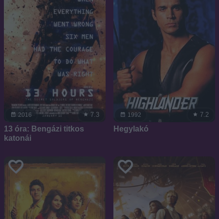
7.3
7.2
2016
1992
13 óra: Bengázi titkos
Hegylakó
katonái