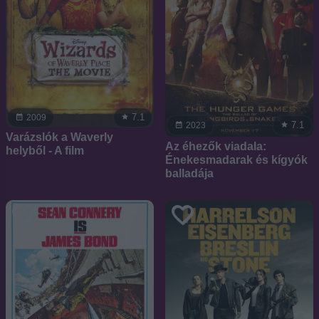
7.1
2009
7.1
2023
Varázslók a Waverly
Az éhezők viadala:
helyből - A film
Énekesmadarak és kígyók
balladája