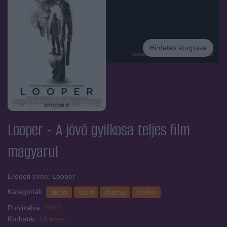
Hirdetés átugrása
Hirdetés
Looper - A jövő gyilkosa
teljes film
magyarul
Eredeti címe: Looper
Kategóriák:
akció
sci-fi
dráma
thriller
Publikálva:
2012
Korhatár:
16 éves