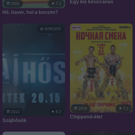
Egy kis kiruccanás
7.1
2000
Hé, haver, hol a kocsim?
SOROZAT
7.1
2018
8.3
2012
Chippend-élet
Szájhősök