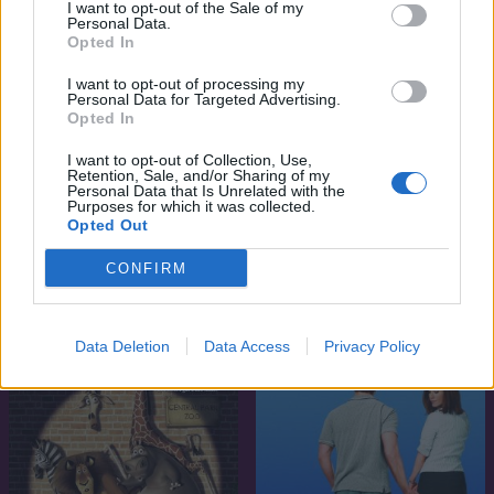
I want to opt-out of the Sale of my
Personal Data.
Opted In
I want to opt-out of processing my
Personal Data for Targeted Advertising.
Opted In
I want to opt-out of Collection, Use,
Retention, Sale, and/or Sharing of my
Personal Data that Is Unrelated with the
7.1
2022
7.1
2021
Purposes for which it was collected.
Opted Out
A kedvenc karácsonyfám
Licorice Pizza
CONFIRM
Data Deletion
Data Access
Privacy Policy