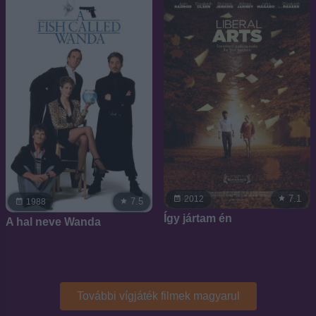
7.1
2012
7.5
1988
Így jártam én
A hal neve Wanda
További vígjáték filmek magyarul