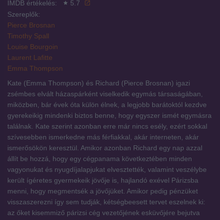
IMDB értékelés:
5.7
Szereplők:
Pierce Brosnan
Timothy Spall
Louise Bourgoin
Laurent Lafitte
Emma Thompson
Kate (Emma Thompson) és Richard (Pierce Brosnan) igazi
zsémbes elvált házaspárként viselkedik egymás társaságában,
miközben, bár évek óta külön élnek, a legjobb barátoktól kezdve
gyerekeikig mindenki biztos benne, hogy egyszer ismét egymásra
találnak. Kate szerint azonban erre már nincs esély, ezért sokkal
szívesebben ismerkedne más férfiakkal, akár interneten, akár
ismerősökön keresztül. Amikor azonban Richard egy nap azzal
állít be hozzá, hogy egy cégpanama következtében minden
vagyonukat és nyugdíjalapjukat elvesztették, valamint veszélybe
került ígéretes gyermekeik jövője is, hajlandó exével Párizsba
menni, hogy megmentsék a jövőjüket. Amikor pedig pénzüket
visszaszerezni így sem tudják, kétségbeesett tervet eszelnek ki:
az őket kisemmiző párizsi cég vezetőjének esküvőjére bejutva