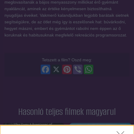
meglovasítanák a bájos menyasszony milliókat érő gyémánt
nyakláncát, aminek az értéke kényelmesen biztosíthatná
nyugdíjas éveiket. Vakmerő kalandjukban legjobb barátaik sietnek
segítségükre, de az ötlet még így is eszelősnek hat: búvárkodni,
hegyet mászni, embert és gyémántot rabolni nem éppen az ő
koruknak és habitusuknak megfelelő rekreációs programsorozat.
Tetszett a film? Oszd meg:
Facebook
X
Pinterest
Viber
WhatsApp
Hasonló teljes filmek magyarul