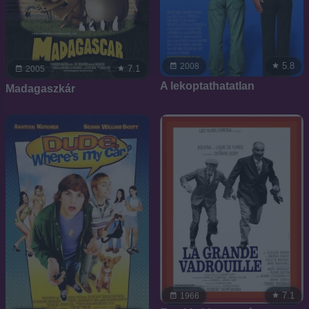
5.8
2008
7.1
2005
A lekoptathatatlan
Madagaszkár
7.1
1966