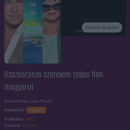
Hirdetés átugrása
Hirdetés
Százkarátos szerelem
teljes film
magyarul
Eredeti címe: Love Punch
Kategóriák:
vígjáték
Publikálva:
2013
Korhatár:
12 éves