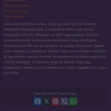
Harvey Keitel
Rossy de Palma
Michael Smiley
Tom Hughes
Anne and Bob bízva abban, hogy így talán új színt vihetnek
megfásult házasságukba, a romantikus Párizs egy mesés
kastélyába költözik. Miközben az első nagyszabású, fényűző
vacsorát tervezik, a ház úrnője észreveszi, hogy mindössze
tizenhárom teríték van az asztalon, ez pedig rossz ómen. Éppen
ezért megkéri a szobalányt, Mariat, hogy erre az estére változzon
át egy tehetős spanyol úrnővé, és igyekezzen jó benyomást tenni
a többi vendégre. Az alakítás olyan jól sikerül, hogy egy
dúsgazdag vendég azonnal beleszeret a kissé ügyetlen ám csupa
szív nőbe.
Tetszett a film? Oszd meg:
Facebook
X
Pinterest
Viber
WhatsApp