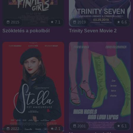
7.1
6.6
2015
2019
Szöktetés a pokolból
Trinity Seven Movie 2
6.1
2001
7.1
2022