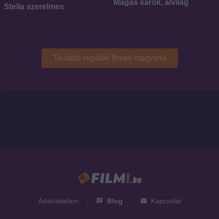
Magas sarok, alvilág
Stella szerelmes
További vígjáték filmek magyarul
Adatvédelem
|
Blog
|
Kapcsolat