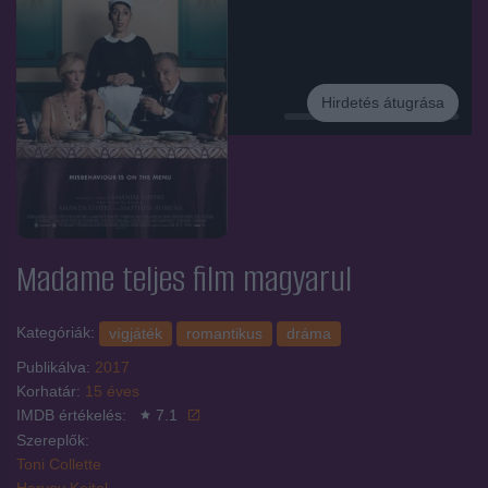
Hirdetés átugrása
Hirdetés
Madame
teljes film magyarul
Kategóriák:
vígjáték
romantikus
dráma
Publikálva:
2017
Korhatár:
15 éves
IMDB értékelés:
7.1
Szereplők:
Toni Collette