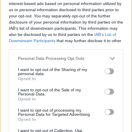
interest-based ads based on personal information utilized by
Örömjárgány
Csak veled
us or personal information disclosed to third parties prior to
your opt-out. You may separately opt-out of the further
SOROZAT
disclosure of your personal information by third parties on the
IAB’s list of downstream participants. This information may
also be disclosed by us to third parties on the
IAB’s List of
Downstream Participants
that may further disclose it to other
third parties.
Personal Data Processing Opt Outs
I want to opt-out of the Sharing of my
personal data.
Opted In
I want to opt-out of the Sale of my
Personal Data.
Opted In
8.7
7.5
2022
2017
Ne ölelj meg, rettegek
Én, Tonya
I want to opt-out of processing my
Personal Data for Targeted Advertising.
Opted In
I want to opt-out of Collection, Use,