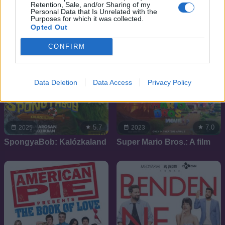
Retention, Sale, and/or Sharing of my
Personal Data that Is Unrelated with the
Purposes for which it was collected.
Opted Out
CONFIRM
Data Deletion
Data Access
Privacy Policy
5.7
7.0
2025
2023
SpongyaBob: Kalózkaland
Super Mario Bros.: A film