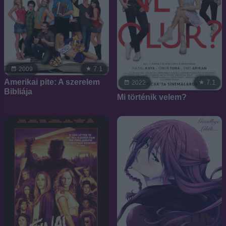
7.1
2009
Amerikai pite: A szerelem
7.1
2022
Bibliája
Mi történik velem?