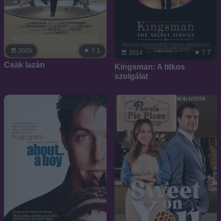
7.1
2005
7.7
2014
Csak lazán
Kingsman: A titkos
szolgálat