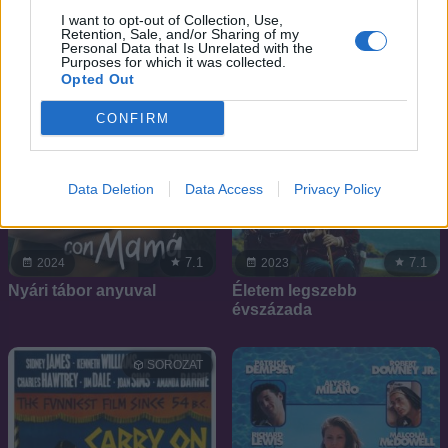
I want to opt-out of Collection, Use,
Retention, Sale, and/or Sharing of my
Personal Data that Is Unrelated with the
Purposes for which it was collected.
Opted Out
CONFIRM
Data Deletion
Data Access
Privacy Policy
7.1
7.1
2024
2023
Nyári tábor anyuval
Életem legszebb
évszázada
SOROZAT