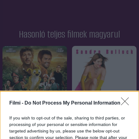
Hasonló teljes filmek magyarul
Filmi -
Do Not Process My Personal Information
If you wish to opt-out of the sale, sharing to third parties, or
processing of your personal or sensitive information for
targeted advertising by us, please use the below opt-out
7.1
7.1
2012
2005
section to confirm your selection. Please note that after your