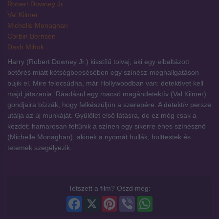
Robert Downey Jr.
Val Kilmer
Michelle Monaghan
Corbin Bernsen
Dash Mihok
Harry (Robert Downey Jr.) kisstílű tolvaj, aki egy elbaltázott
betörés miatt kétségbeesésében egy színész-meghallgatáson
bújik el. Mire felocsúdna, már Hollywoodban van: detektívet kell
majd játszania. Ráadásul egy macsó magándetektív (Val Kilmer)
gondjaira bízzák, hogy felkészüljön a szerepére. A detektív persze
utálja az új munkáját. Gyűlölet első látásra, de ez még csak a
kezdet: hamarosan feltűnik a színen egy sikerre éhes színésznő
(Michelle Monaghan), akinek a nyomát hullák, holttestek és
tetemek szegélyezik.
Tetszett a film? Oszd meg:
Facebook
X
Pinterest
Viber
WhatsApp