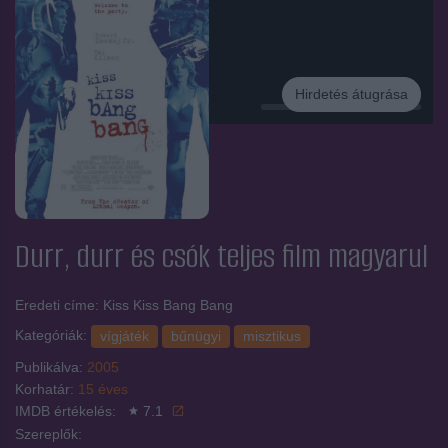
Hirdetés átugrása
Hirdetés
Durr, durr és csók
teljes film magyarul
Eredeti címe: Kiss Kiss Bang Bang
Kategóriák:
vígjáték
bűnügyi
misztikus
Publikálva:
2005
Korhatár:
15 éves
IMDB értékelés:
7.1
Szereplők: