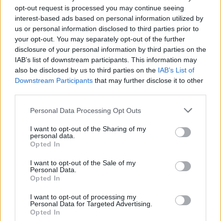
opt-out request is processed you may continue seeing
Marsupilami nyomában
Beépitett szépség 2
interest-based ads based on personal information utilized by
us or personal information disclosed to third parties prior to
your opt-out. You may separately opt-out of the further
disclosure of your personal information by third parties on the
IAB’s list of downstream participants. This information may
also be disclosed by us to third parties on the
IAB’s List of
Downstream Participants
that may further disclose it to other
third parties.
Personal Data Processing Opt Outs
I want to opt-out of the Sharing of my
personal data.
Opted In
I want to opt-out of the Sale of my
Personal Data.
7.1
7.1
1993
1993
Opted In
Sok hűhó semmiért
Elbaltázott nászéjszaka
I want to opt-out of processing my
Personal Data for Targeted Advertising.
Opted In