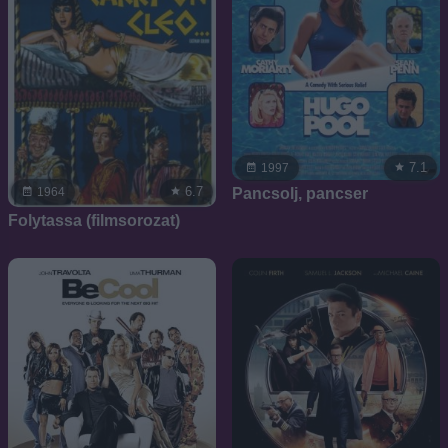
7.1
1997
6.7
Pancsolj, pancser
1964
Folytassa (filmsorozat)