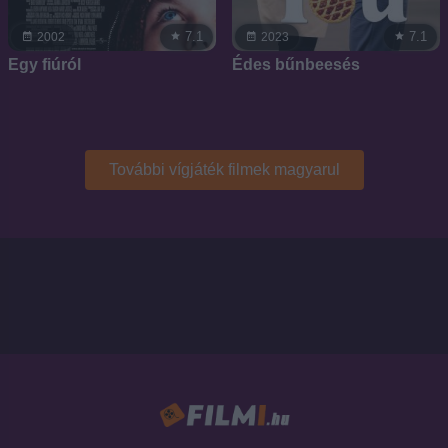
7.1
7.1
2002
2023
Egy fiúról
Édes bűnbeesés
További vígjáték filmek magyarul