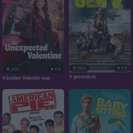
7.6
2023
6.8
2025
V generáció
Váratlan Valentin nap