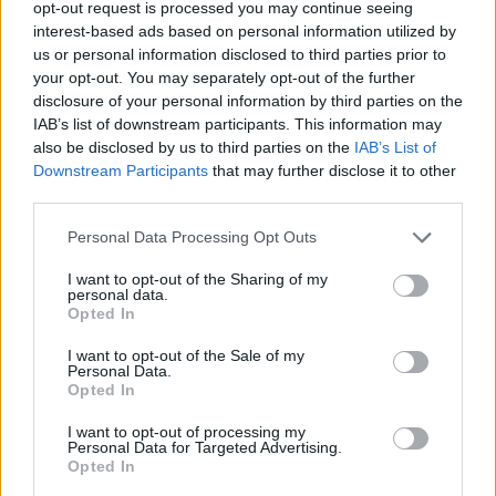
opt-out request is processed you may continue seeing
7.1
2000
7.1
interest-based ads based on personal information utilized by
1981
us or personal information disclosed to third parties prior to
Blöff
Kincs, ami nincs
your opt-out. You may separately opt-out of the further
disclosure of your personal information by third parties on the
IAB’s list of downstream participants. This information may
also be disclosed by us to third parties on the
IAB’s List of
Downstream Participants
that may further disclose it to other
third parties.
Personal Data Processing Opt Outs
I want to opt-out of the Sharing of my
personal data.
Opted In
I want to opt-out of the Sale of my
Personal Data.
Opted In
6.2
2019
7.1
2016
I want to opt-out of processing my
Boldog halálnapot! 2
Personal Data for Targeted Advertising.
Alibi.com
Opted In