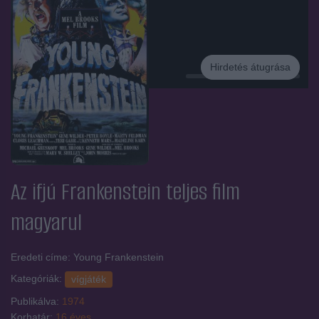
Hirdetés átugrása
Hirdetés
Az ifjú Frankenstein
teljes film
magyarul
Eredeti címe: Young Frankenstein
Kategóriák:
vígjáték
Publikálva:
1974
Korhatár:
16 éves