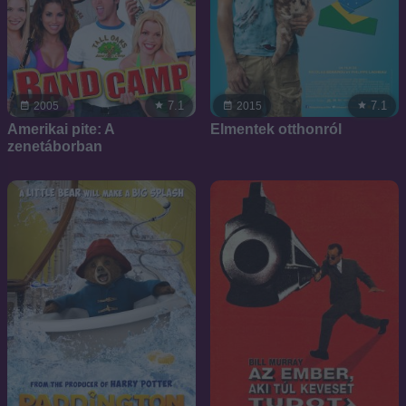
7.1
7.1
2005
2015
Amerikai pite: A
Elmentek otthonról
zenetáborban