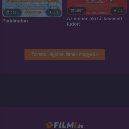
7.1
1997
7.1
2014
Az ember, aki túl kevesett
Paddington
tudott
További vígjáték filmek magyarul