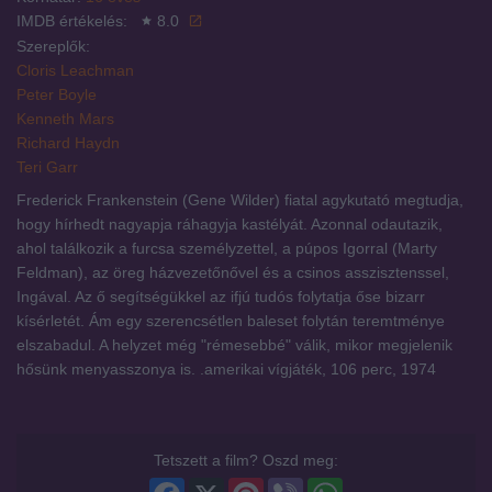
IMDB értékelés:
8.0
Szereplők:
Cloris Leachman
Peter Boyle
Kenneth Mars
Richard Haydn
Teri Garr
Frederick Frankenstein (Gene Wilder) fiatal agykutató megtudja,
hogy hírhedt nagyapja ráhagyja kastélyát. Azonnal odautazik,
ahol találkozik a furcsa személyzettel, a púpos Igorral (Marty
Feldman), az öreg házvezetőnővel és a csinos asszisztenssel,
Ingával. Az ő segítségükkel az ifjú tudós folytatja őse bizarr
kísérletét. Ám egy szerencsétlen baleset folytán teremtménye
elszabadul. A helyzet még "rémesebbé" válik, mikor megjelenik
hősünk menyasszonya is. .amerikai vígjáték, 106 perc, 1974
Tetszett a film? Oszd meg:
Facebook
X
Pinterest
Viber
WhatsApp