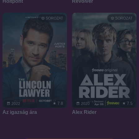
Holtpont
Revolver
SOROZAT
SOROZAT
7.8
7.5
2022
2020
Az igazság ára
Alex Rider