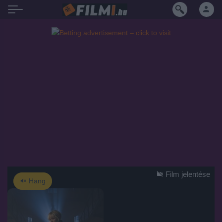
Film jelentése
Hang