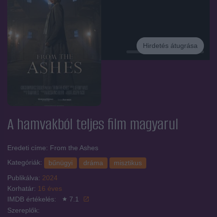
Hirdetés átugrása
Hirdetés
A hamvakból
teljes film magyarul
Eredeti címe: From the Ashes
Kategóriák:
bűnügyi
dráma
misztikus
Publikálva:
2024
Korhatár:
16 éves
IMDB értékelés:
7.1
Szereplők: