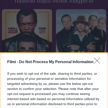
Hasonló teljes filmek magyarul
Filmi -
Do Not Process My Personal Information
If you wish to opt-out of the sale, sharing to third parties, or
processing of your personal or sensitive information for
7.1
7.1
2005
2001
targeted advertising by us, please use the below opt-out
Ki a faszagyerek
Mrs. Maffia
section to confirm your selection. Please note that after your
opt-out request is processed you may continue seeing
interest-based ads based on personal information utilized by
us or personal information disclosed to third parties prior to