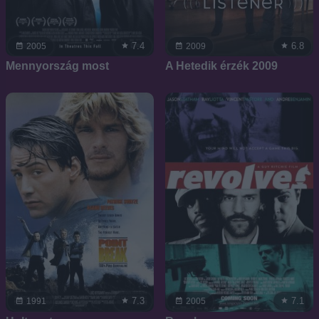
7.4
6.8
2005
2009
Mennyország most
A Hetedik érzék 2009
7.3
7.1
1991
2005