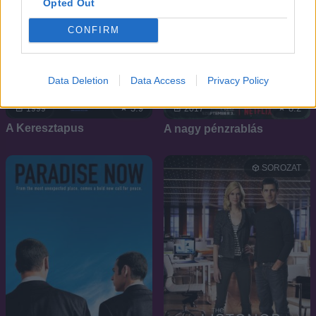
Opted Out
CONFIRM
Data Deletion
Data Access
Privacy Policy
5.9
8.2
1999
2017
A Keresztapus
A nagy pénzrablás
SOROZAT