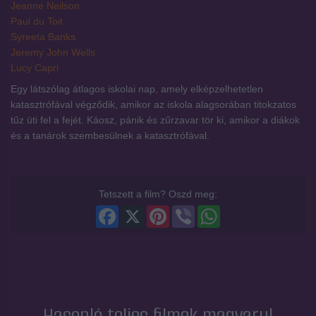
Jeanne Neilson
Paul du Toit
Syreeta Banks
Jeremy John Wells
Lucy Capri
Egy látszólag átlagos iskolai nap, amely elképzelhetetlen
katasztrófával végződik, amikor az iskola alagsorában titokzatos
tűz üti fel a fejét. Káosz, pánik és zűrzavar tör ki, amikor a diákok
és a tanárok szembesülnek a katasztrófával.
Tetszett a film? Oszd meg:
Facebook
X
Pinterest
Viber
WhatsApp