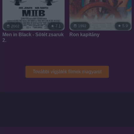
5.9
7.1
1992
2002
Ron kapitány
Men in Black - Sötét zsaruk
2.
További vígjáték filmek magyarul