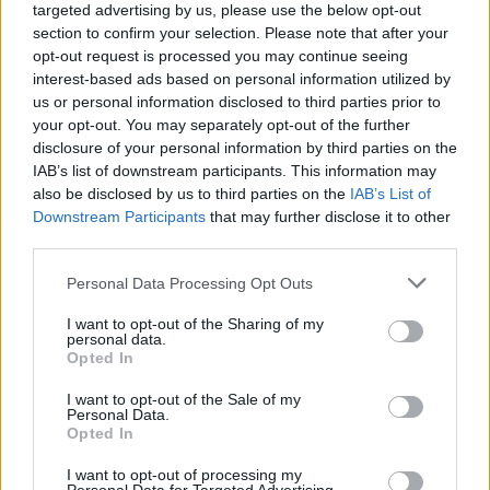
targeted advertising by us, please use the below opt-out
7.1
7.1
2005
2000
section to confirm your selection. Please note that after your
A bosszú iskolája
Scooby és az idegen
opt-out request is processed you may continue seeing
megszállók
interest-based ads based on personal information utilized by
us or personal information disclosed to third parties prior to
your opt-out. You may separately opt-out of the further
disclosure of your personal information by third parties on the
IAB’s list of downstream participants. This information may
also be disclosed by us to third parties on the
IAB’s List of
Downstream Participants
that may further disclose it to other
third parties.
Personal Data Processing Opt Outs
I want to opt-out of the Sharing of my
personal data.
Opted In
I want to opt-out of the Sale of my
Personal Data.
Opted In
7.1
7.1
1984
2006
Komputer-szerelem
Végtelen karácsony
I want to opt-out of processing my
(Minden nap karácsony)