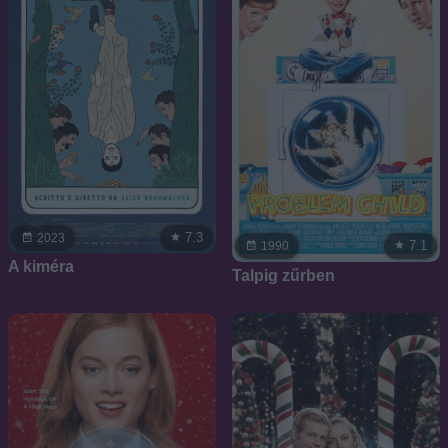
7.3
2023
7.1
1990
A kiméra
Talpig zűrben