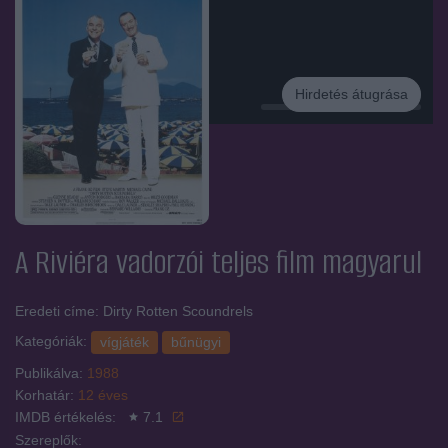
Hirdetés átugrása
Hirdetés
A Riviéra vadorzói
teljes film magyarul
Eredeti címe: Dirty Rotten Scoundrels
Kategóriák:
vígjáték
bűnügyi
Publikálva:
1988
Korhatár:
12 éves
IMDB értékelés:
7.1
Szereplők: