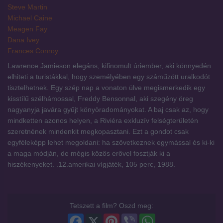
Steve Martin
Michael Caine
Meagen Fay
Dana Ivey
Frances Conroy
Lawrence Jamieson elegáns, kifinomult úriember, aki könnyedén
elhiteti a turistákkal, hogy személyében egy száműzött uralkodót
tisztelhetnek. Egy szép nap a vonaton ülve megismerkedik egy
kisstílű szélhámossal, Freddy Bensonnal, aki szegény öreg
nagyanyja javára gyűjt könyöradományokat. A baj csak az, hogy
mindketten azonos helyen, a Riviéra exkluzív felségterületén
szeretnének mindenkit megkopasztani. Ezt a gondot csak
egyféleképp lehet megoldani: ha szövetkeznek egymással és ki-ki
a maga módján, de mégis közös erővel fosztják ki a
hiszékenyeket. .12.amerikai vígjáték, 105 perc, 1988.
Tetszett a film? Oszd meg:
Facebook
X
Pinterest
Viber
WhatsApp