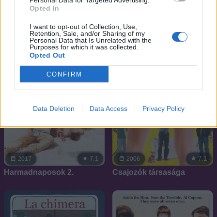
Personal Data for Targeted Advertising.
Opted In
I want to opt-out of Collection, Use,
Retention, Sale, and/or Sharing of my
Personal Data that Is Unrelated with the
Purposes for which it was collected.
Opted Out
CONFIRM
Data Deletion
Data Access
Privacy Policy
7.1
7.1
2017
2006
Harmadnaposok 2.
Csajozók társasága