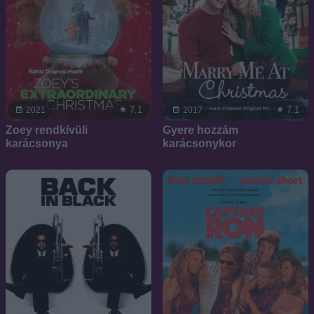
7.1
7.1
2021
2017
Zoey rendkívüli
Gyere hozzám
karácsonya
karácsonykor