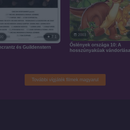
2003
7.1
90
Őslények országa 10: A
crantz és Guildenstern
hosszúnyakúak vándorlás
További vígjáték filmek magyarul