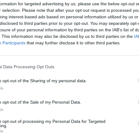
Tetszett a film? Oszd meg:
formation for targeted advertising by us, please use the below opt-out s
r selection. Please note that after your opt-out request is processed y
eing interest-based ads based on personal information utilized by us or
disclosed to third parties prior to your opt-out. You may separately opt-
losure of your personal information by third parties on the IAB’s list of
. This information may also be disclosed by us to third parties on the
IA
Hasonló teljes filmek magyarul
Participants
that may further disclose it to other third parties.
l Data Processing Opt Outs
o opt-out of the Sharing of my personal data.
In
o opt-out of the Sale of my Personal Data.
In
to opt-out of processing my Personal Data for Targeted
ing.
In