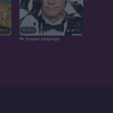
6.0
7.1
2011
Mr. Popper pingvinjei
a