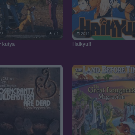
7.1
23
2014
 kutya
Haikyu!!