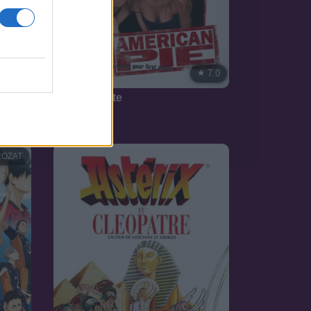
7.1
7.0
1999
Amerikai pite
OZAT