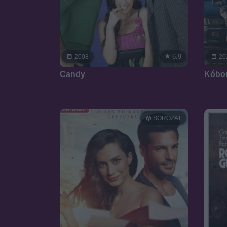
6.9
2008
20
Candy
Kóbor
SOROZAT