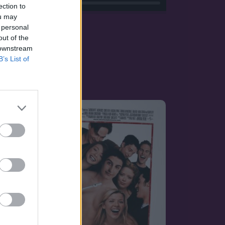
ection to
ou may
 personal
out of the
 downstream
B’s List of