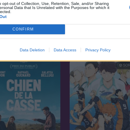
o opt-out of Collection, Use, Retention, Sale, and/or Sharing
ersonal Data that Is Unrelated with the Purposes for which it
lected.
Out
CONFIRM
7.0
06
2018
ay
Szerelembe gurulva
Data Deletion
Data Access
Privacy Policy
SOR