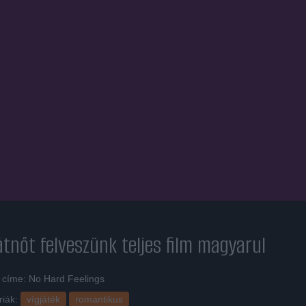
tnőt felveszünk
teljes film magyarul
i címe: No Hard Feelings
riák:
vígjáték
romantikus