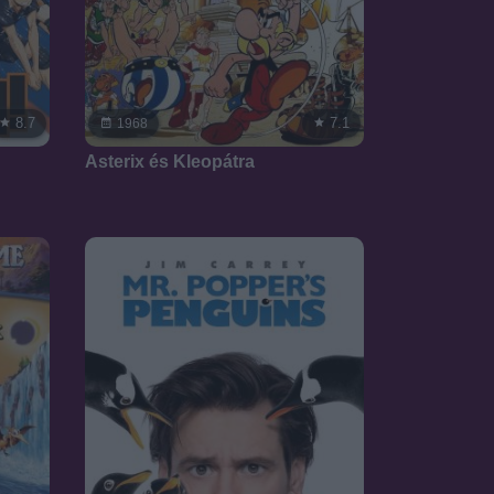
8.7
7.1
1968
Asterix és Kleopátra