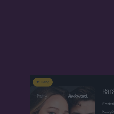
Hang
Bará
Eredet
Kategó