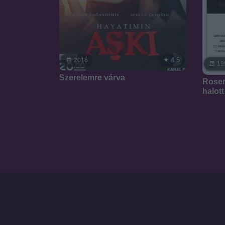
4.5
2016
19
Szerelemre várva
Rosen
halott