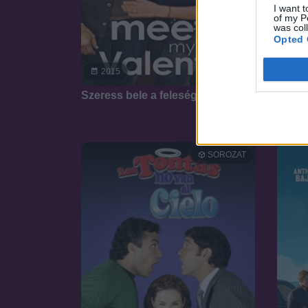
I want t
of my P
was col
Opted 
7.1
2015
20
Szeress bele a feleségembe
Holid
SOROZAT