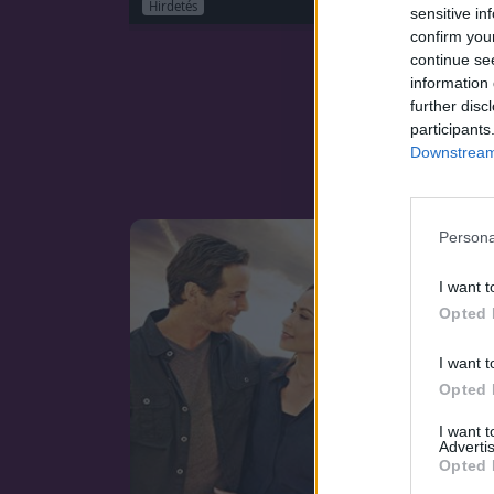
Hirdetés
sensitive in
confirm you
continue se
information 
further disc
participants
Downstream 
Persona
I want t
Opted 
I want t
Opted 
I want 
Advertis
Opted 