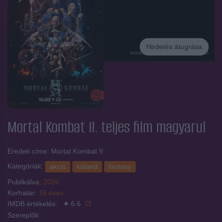
Hirdetés átugrása
Hirdetés
Mortal Kombat II.
teljes film magyarul
Eredeti címe: Mortal Kombat II
Kategóriák:
akció
kaland
fantasy
Publikálva:
2026
Korhatár:
16 éves
IMDB értékelés:
6.6
Szereplők: