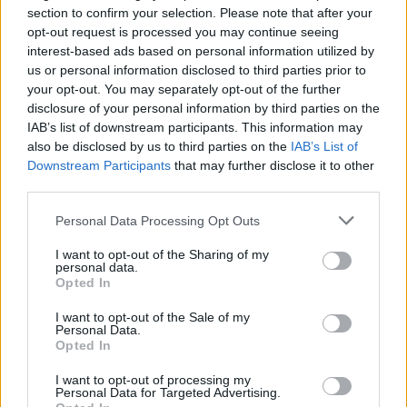
section to confirm your selection. Please note that after your
7.1
2003
5.5
2018
opt-out request is processed you may continue seeing
Charlie angyalai Teljes
Az utolsó pogány király
interest-based ads based on personal information utilized by
gázzal
us or personal information disclosed to third parties prior to
your opt-out. You may separately opt-out of the further
disclosure of your personal information by third parties on the
SOROZAT
IAB’s list of downstream participants. This information may
also be disclosed by us to third parties on the
IAB’s List of
Downstream Participants
that may further disclose it to other
third parties.
Personal Data Processing Opt Outs
I want to opt-out of the Sharing of my
personal data.
Opted In
I want to opt-out of the Sale of my
Personal Data.
Opted In
6.6
7.3
2002
2022
I want to opt-out of processing my
Star Wars II. rész - A klónok
Halo
Personal Data for Targeted Advertising.
támadása