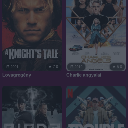
7.0
5.0
2001
2019
Lovagregény
Charlie angyalai