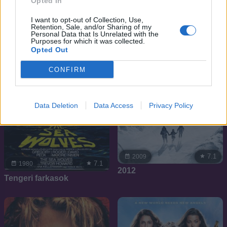
Opted In
I want to opt-out of Collection, Use,
Retention, Sale, and/or Sharing of my
Personal Data that Is Unrelated with the
Purposes for which it was collected.
Opted Out
CONFIRM
Data Deletion
Data Access
Privacy Policy
7.1
2009
7.1
1980
2012
Tengeri farkasok