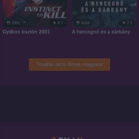
4.7
7.1
2001
2024
Gyilkos ösztön 2001
A hercegnő és a sárkány
További akció filmek magyarul