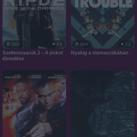
4.6
7.1
2022
2024
Szellemzsaruk 2 – A pokol
Nyakig a slamasztikában
ébredése