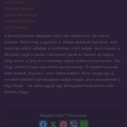
Karl Urban
Hiroyuki Sanada
Jessica McNamee
Damon Herriman
Tati Gabrielle
A Mortal Kombat világában nincs tét nélküli harc. Aki veszít,
meghal. Néha még a győztes is. Mégis akadnak bajnokok, akik
habozás nélkül vállalják a küzdelmet, mert tudják: nem csupán a
dicsőség vagy a diadal mámoráért állnak ki, hanem az egész
világ sorsa, a fény és a sötétség végső uralma forog kockán. Kár,
hogy Johnny Cage-nek ehhez semmi kedve. Ő inkább kamerák
előtt szokott „harcolni”, nem életre-halálra. Most mégis egy új,
mindent eldöntő bajnokságban találja magát, ahol visszatérnek a
régi hősök… és velük együtt egy kiöregedett hollywoodi sztár:
Johnny Cage.
Tetszett a film? Oszd meg:
Facebook
X
Pinterest
Viber
WhatsApp