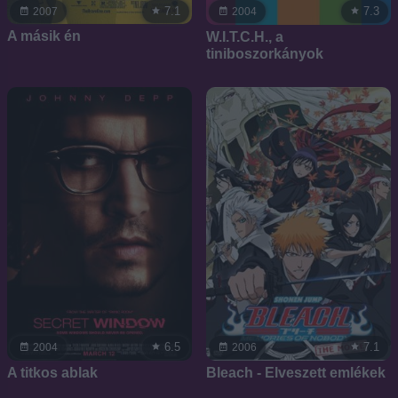
7.1
7.3
2007
2004
A másik én
W.I.T.C.H., a
tiniboszorkányok
6.5
7.1
2004
2006
A titkos ablak
Bleach - Elveszett emlékek