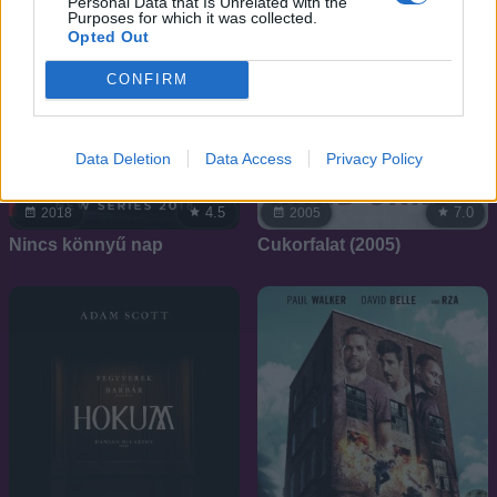
Personal Data that Is Unrelated with the
Purposes for which it was collected.
Opted Out
CONFIRM
Data Deletion
Data Access
Privacy Policy
4.5
7.0
2018
2005
Nincs könnyű nap
Cukorfalat (2005)