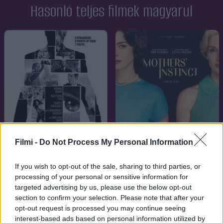
Hasonló teljes filmek magyarul
Filmi -
Do Not Process My Personal Information
If you wish to opt-out of the sale, sharing to third parties, or
6.6
7.1
2008
2024
processing of your personal or sensitive information for
targeted advertising by us, please use the below opt-out
Nyolc tanú
Anyai ösztön
section to confirm your selection. Please note that after your
opt-out request is processed you may continue seeing
interest-based ads based on personal information utilized by