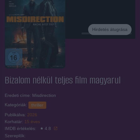
Hirdetés átugrása
Hirdetés
Bizalom nélkül
teljes film magyarul
Eredeti címe: Misdirection
Kategóriák:
thriller
Publikálva:
2026
Korhatár:
15 éves
IMDB értékelés:
4.8
Szereplők: