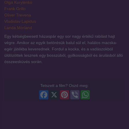
Olga Kurylenko
Frank Grillo
Oliver Trevena
Vladislav Lapidus
Landa Morland
Egy kétségbeesett házaspár egy sor nagy értékű rablást hajt
végre. Amikor az egyik betörésük balul sül el, halálos macska-
egér játékba keverednek. Fordul a kocka, és a vadászokból
üldözöttek lesznek egy bosszúból, gyilkosságból és árulásból álló
összeesküvés során.
Tetszett a film? Oszd meg:
Facebook
X
Pinterest
Viber
WhatsApp