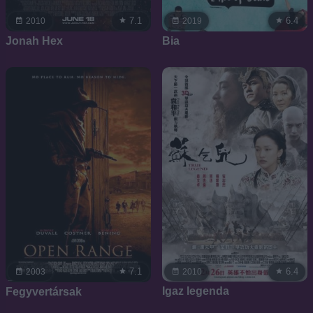
7.1
6.4
2010
2019
Jonah Hex
Bia
6.4
7.1
2010
2003
Igaz legenda
Fegyvertársak