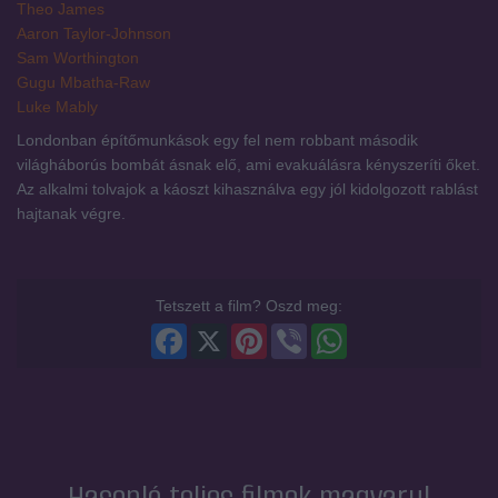
Theo James
Aaron Taylor-Johnson
Sam Worthington
Gugu Mbatha-Raw
Luke Mably
Londonban építőmunkások egy fel nem robbant második
világháborús bombát ásnak elő, ami evakuálásra kényszeríti őket.
Az alkalmi tolvajok a káoszt kihasználva egy jól kidolgozott rablást
hajtanak végre.
Tetszett a film? Oszd meg:
Facebook
X
Pinterest
Viber
WhatsApp