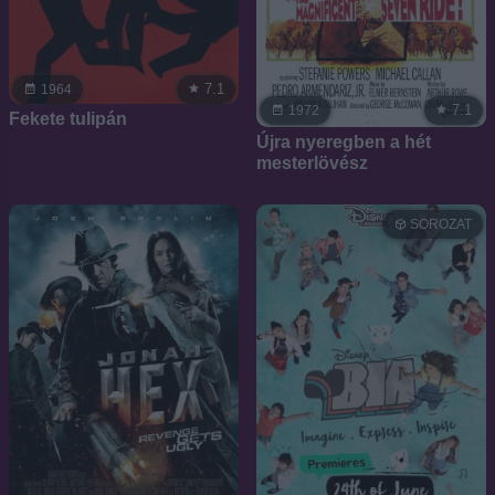
7.1
1964
7.1
1972
Fekete tulipán
Újra nyeregben a hét
mesterlövész
SOROZAT