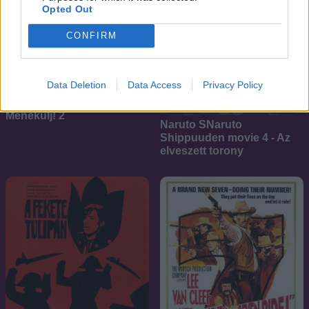
Opted Out
CONFIRM
Data Deletion
Data Access
Privacy Policy
7.1
2014
6.8
2010
Menekülj! 2
Naruto SNaruto
Shippuuden movie 4 - Az
elveszett torony