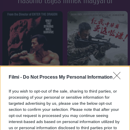
Hasonló teljes filmek magyarul
Filmi -
Do Not Process My Personal Information
If you wish to opt-out of the sale, sharing to third parties, or
3.4
7.1
1992
2015
processing of your personal or sensitive information for
targeted advertising by us, please use the below opt-out
Vasszív
Harcos farkas
section to confirm your selection. Please note that after your
opt-out request is processed you may continue seeing
interest-based ads based on personal information utilized by
us or personal information disclosed to third parties prior to