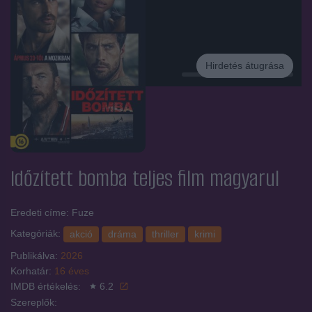
Hirdetés átugrása
Hirdetés
Időzített bomba
teljes film magyarul
Eredeti címe: Fuze
Kategóriák:
akció
dráma
thriller
krimi
Publikálva:
2026
Korhatár:
16 éves
IMDB értékelés:
6.2
Szereplők: