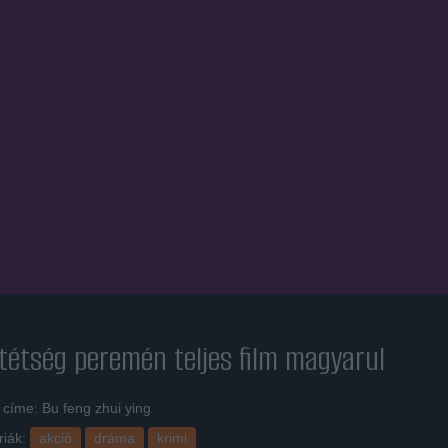
ötétség peremén
teljes film magyarul
 címe: Bu feng zhui ying
riák:
akció
dráma
krimi