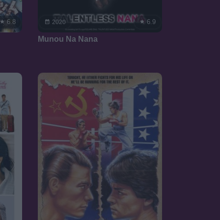
6.8
6.9
2020
Munou Na Nana