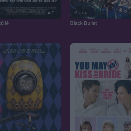
7.1
92
2014
ú lé
Black Bullet