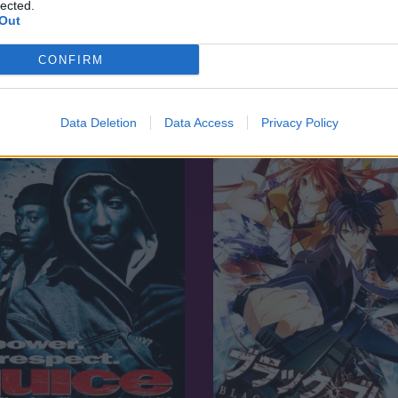
lected.
Out
2007
6.7
21
Félholt 2
CONFIRM
rus
Data Deletion
Data Access
Privacy Policy
SOR