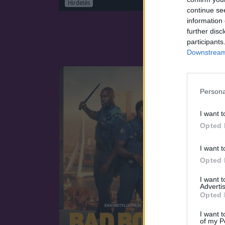
Hirdetés
continue se
information 
further disc
participants
Downstream 
Persona
I want t
Opted 
I want t
Opted 
I want 
Advertis
Opted 
I want t
of my P