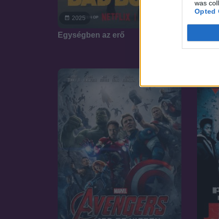
was col
Opted 
4.9
2025
20
Egységben az erő
Üc Ku