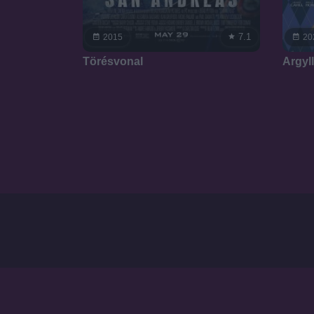
7.1
2015
20
Törésvonal
Argyl