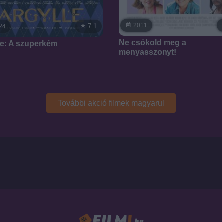
2011
7.1
24
Ne csókold meg a
le: A szuperkém
menyasszonyt!
További akció filmek magyarul