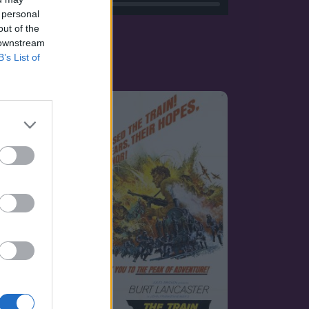
 personal
out of the
 downstream
B’s List of