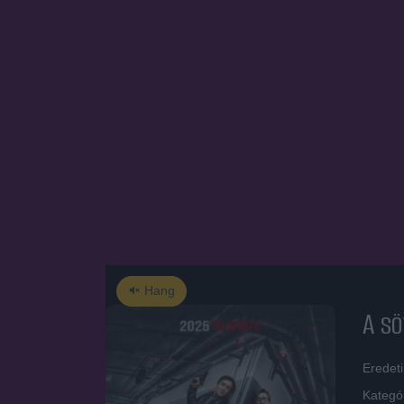
Hang
A s
Eredeti
Kategó