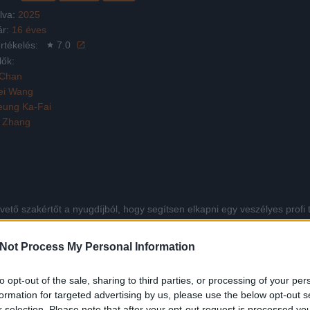
lva:
2025
ár:
16 éves
rtékelés:
7.0
lők:
 Chan
ei Wang
eung Ka-Fai
g Zhang
ő szakértőt a nyugdíjból, hogy segítsen elkapni egy veszélyes profi t
Not Process My Personal Information
Facebook
X
Pinterest
Viber
Whats
Tetszett a film? Oszd meg:
to opt-out of the sale, sharing to third parties, or processing of your per
formation for targeted advertising by us, please use the below opt-out s
r selection. Please note that after your opt-out request is processed y