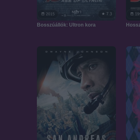
7.3
2015
19
Bosszúállók: Ultron kora
Hossz