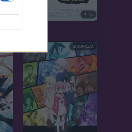
7.1
7.8
1964
A vonat
OZAT
SOROZAT