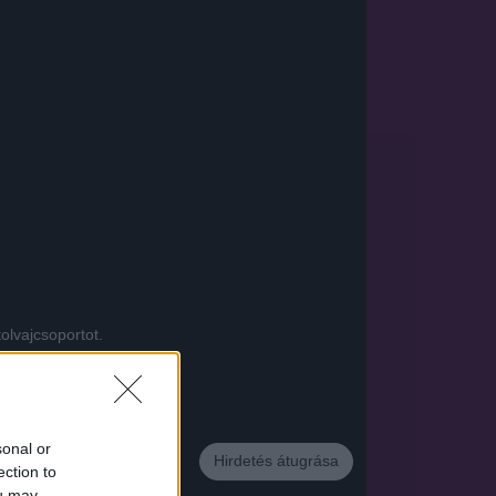
olvajcsoportot.
App
sonal or
Hirdetés átugrása
ection to
ou may