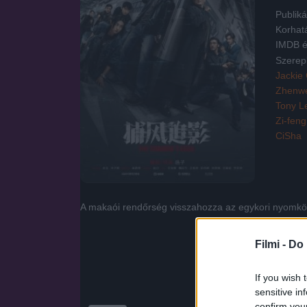
Publiká
Korhat
IMDB é
Szerep
Jackie
Zhenw
Tony L
Zi-fen
CiSha
A makaói rendőrség visszahozza az egykori nyomkövet
Filmi -
Do 
If you wish 
sensitive in
confirm you