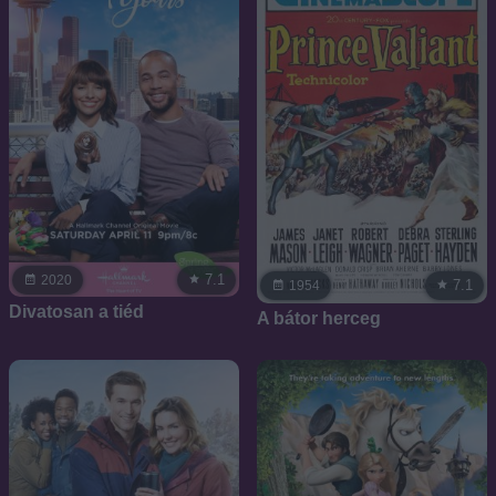
7.1
2020
7.1
1954
Divatosan a tiéd
A bátor herceg