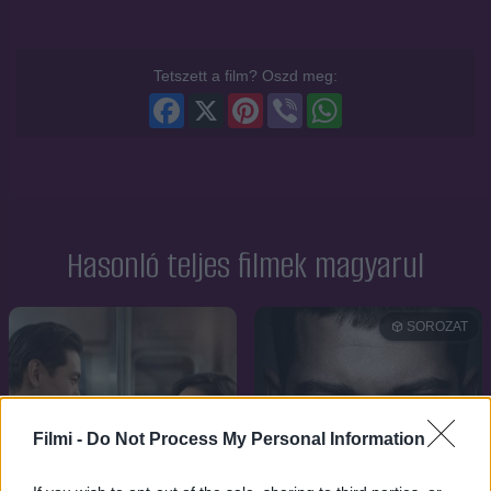
Tetszett a film? Oszd meg:
Facebook
X
Pinterest
Viber
WhatsApp
Hasonló teljes filmek magyarul
SOROZAT
Filmi -
Do Not Process My Personal Information