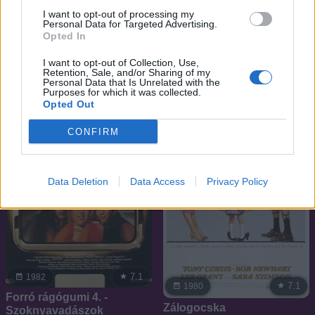
I want to opt-out of processing my
Personal Data for Targeted Advertising.
7.1
6.6
2015
2020
Opted In
Ami maradt belőled
Bátrak földje
I want to opt-out of Collection, Use,
Retention, Sale, and/or Sharing of my
Personal Data that Is Unrelated with the
Purposes for which it was collected.
Opted Out
CONFIRM
Data Deletion
Data Access
Privacy Policy
7.1
1982
7.1
1980
Forró rágógumi 4. -
Zálogocska
Szoknyavadászok