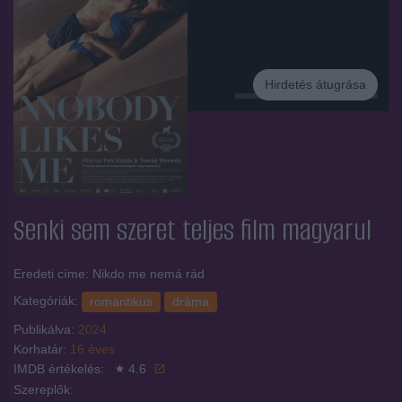
Hirdetés átugrása
Hirdetés
Senki sem szeret
teljes film magyarul
Eredeti címe: Nikdo me nemá rád
Kategóriák:
romantikus
dráma
Publikálva:
2024
Korhatár:
16 éves
IMDB értékelés:
4.6
Szereplők: