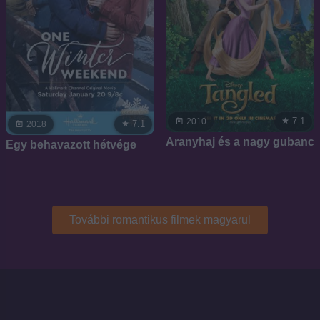
7.1
2010
7.1
2018
Aranyhaj és a nagy gubanc
Egy behavazott hétvége
További romantikus filmek magyarul