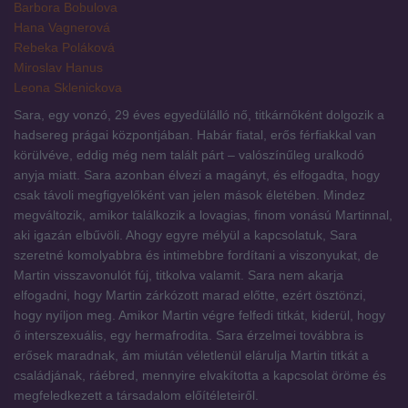
Barbora Bobulova
Hana Vagnerová
Rebeka Poláková
Miroslav Hanus
Leona Sklenickova
Sara, egy vonzó, 29 éves egyedülálló nő, titkárnőként dolgozik a
hadsereg prágai központjában. Habár fiatal, erős férfiakkal van
körülvéve, eddig még nem talált párt – valószínűleg uralkodó
anyja miatt. Sara azonban élvezi a magányt, és elfogadta, hogy
csak távoli megfigyelőként van jelen mások életében. Mindez
megváltozik, amikor találkozik a lovagias, finom vonású Martinnal,
aki igazán elbűvöli. Ahogy egyre mélyül a kapcsolatuk, Sara
szeretné komolyabbra és intimebbre fordítani a viszonyukat, de
Martin visszavonulót fúj, titkolva valamit. Sara nem akarja
elfogadni, hogy Martin zárkózott marad előtte, ezért ösztönzi,
hogy nyíljon meg. Amikor Martin végre felfedi titkát, kiderül, hogy
ő interszexuális, egy hermafrodita. Sara érzelmei továbbra is
erősek maradnak, ám miután véletlenül elárulja Martin titkát a
családjának, ráébred, mennyire elvakította a kapcsolat öröme és
megfeledkezett a társadalom előítéleteiről.