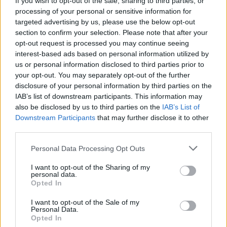
If you wish to opt-out of the sale, sharing to third parties, or
processing of your personal or sensitive information for
targeted advertising by us, please use the below opt-out
section to confirm your selection. Please note that after your
opt-out request is processed you may continue seeing
interest-based ads based on personal information utilized by
7.1
4.8
2023
2012
us or personal information disclosed to third parties prior to
your opt-out. You may separately opt-out of the further
Előző életek
Emir útja
disclosure of your personal information by third parties on the
IAB’s list of downstream participants. This information may
SOROZAT
also be disclosed by us to third parties on the
IAB’s List of
Downstream Participants
that may further disclose it to other
third parties.
Personal Data Processing Opt Outs
I want to opt-out of the Sharing of my
personal data.
Opted In
I want to opt-out of the Sale of my
Personal Data.
Opted In