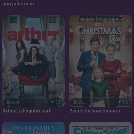
angyalbőrben
5.7
7.1
2011
2023
Arthur, a legjobb parti
Szerelem karácsonyra