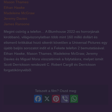
Mason Thames
Ethan Hawke
Madeleine McGraw
Jeremy Davies
James Ransone
Megint csörög a telefon… A Blumhouse 2022-es horrorjának
kirobbanó, világviszonylatban több mint 160 millió dollárt és
elismerő kritikákat hozó sikerét követően a Universal Pictures egy
újabb baljós sorozatot indít el a Fekete telefon 2 bemutatásával.
Ethan Hawke, Mason Thames, Madeleine McGraw, Jeremy
Davies és Miguel Mora visszatérnek a folytatásra, melyet ismét
Scott Derrickson rendezett C. Robert Cargill és Derrickson
forgatókönyvéből.
Tetszett a film? Oszd meg:
Facebook
X
Pinterest
Viber
WhatsApp