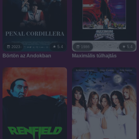
5.4
5.4
2023
1986
Börtön az Andokban
Maximális túlhajtás