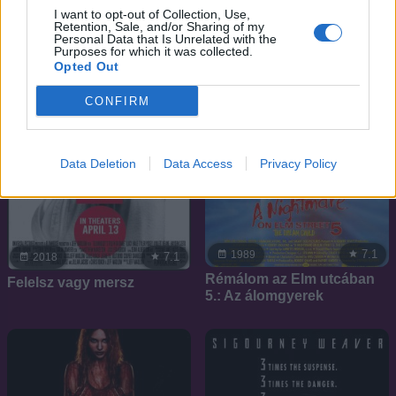
I want to opt-out of Collection, Use,
Retention, Sale, and/or Sharing of my
Personal Data that Is Unrelated with the
Purposes for which it was collected.
Opted Out
CONFIRM
Data Deletion
Data Access
Privacy Policy
7.1
1989
7.1
2018
Rémálom az Elm utcában
Felelsz vagy mersz
5.: Az álomgyerek