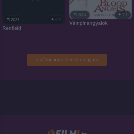
7.1
2004
6.4
2023
Vámpír angyalok
Renfield
További horror filmek magyarul