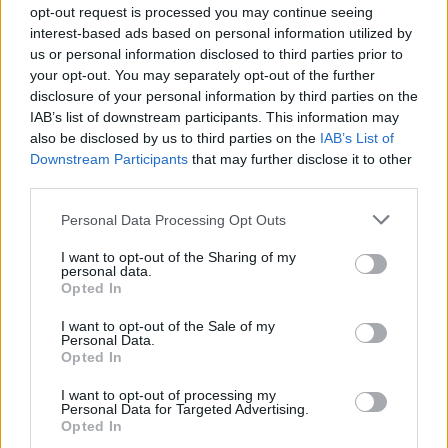
Stephen King: Ezüst
Angyalszív
opt-out request is processed you may continue seeing
pisztolygolyók
interest-based ads based on personal information utilized by
us or personal information disclosed to third parties prior to
your opt-out. You may separately opt-out of the further
disclosure of your personal information by third parties on the
IAB’s list of downstream participants. This information may
also be disclosed by us to third parties on the
IAB’s List of
Downstream Participants
that may further disclose it to other
third parties.
Personal Data Processing Opt Outs
I want to opt-out of the Sharing of my
personal data.
Opted In
I want to opt-out of the Sale of my
Personal Data.
Opted In
7.1
6.3
2019
2015
A platform
Cserkészkézikönyv
I want to opt-out of processing my
zombiapokalipszis esetére
Personal Data for Targeted Advertising.
Opted In