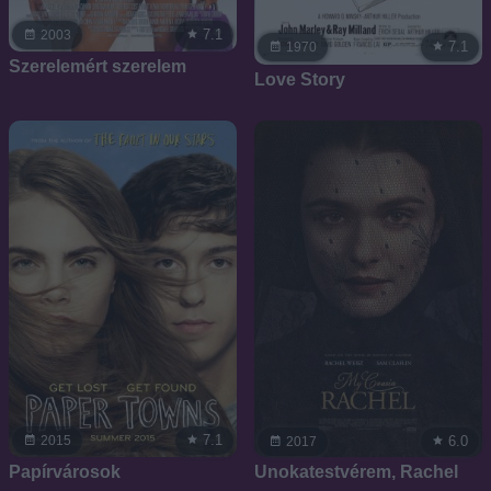
7.1
2003
7.1
1970
Szerelemért szerelem
Love Story
7.1
6.0
2015
2017
Papírvárosok
Unokatestvérem, Rachel