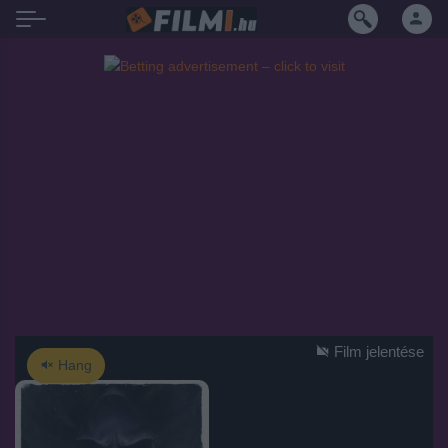
Film jelentése
Hang