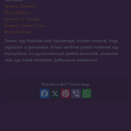
Jessica Clement
Ryan Robbins
Summer H. Howell
Keegan Connor Tracy
Matty Finochio
Deena, egy főiskolás diák hazalátogat, közben ráveszik, hogy
vigyázzon a gyerekekre. A helyi seriffnek postán küldenek egy
bizonyítékot, és egy kincskereső játékba keveredik, amelynek
célja egy másik bébiszitter gyilkosának leleplezése.
Tetszett a film? Oszd meg:
Facebook
X
Pinterest
Viber
WhatsApp