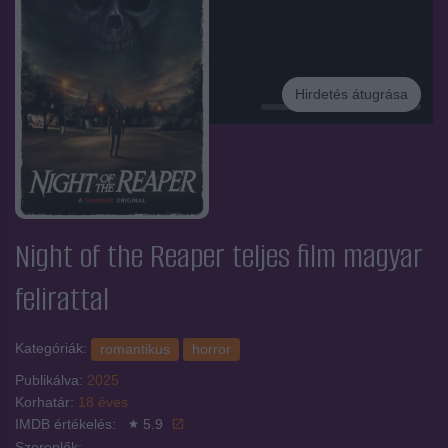
Hirdetés átugrása
Hirdetés
Night of the Reaper
teljes film magyar
felirattal
Kategóriák:
romantikus
horror
Publikálva:
2025
Korhatár:
18 éves
IMDB értékelés:
5.9
Szereplők: