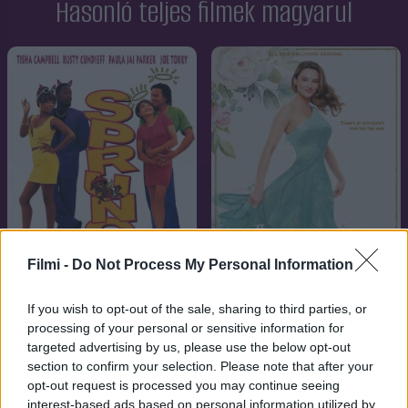
Hasonló teljes filmek magyarul
Filmi -
Do Not Process My Personal Information
If you wish to opt-out of the sale, sharing to third parties, or
6.2
2023
7.1
1997
processing of your personal or sensitive information for
Mesterségem:
Ne légy barom 3.
targeted advertising by us, please use the below opt-out
Koszorúslány
section to confirm your selection. Please note that after your
opt-out request is processed you may continue seeing
interest-based ads based on personal information utilized by