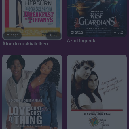
7.2
2012
7.5
1961
Az öt legenda
Álom luxuskivitelben