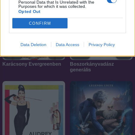
Personal Data that Is Unrelated with the
Purposes for which it was collected.
Opted Out
CONFIRM
Data Deletion
Data Access
Privacy Policy
6.6
6.7
2017
1968
Karácsony Evergreenben
Boszorkányvadász
generális