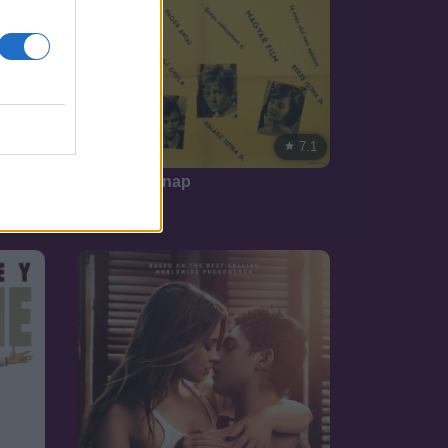
7.1
1962
7.1
Esős vasárnap