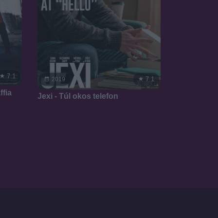
7.1
7.1
2019
fia
Jexi - Túl okos telefon