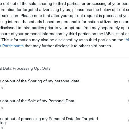
to opt-out of the sale, sharing to third parties, or processing of your per
formation for targeted advertising by us, please use the below opt-out s
Facebook
X
Pinterest
Viber
Whats
Tetszett a film? Oszd meg:
r selection. Please note that after your opt-out request is processed y
eing interest-based ads based on personal information utilized by us or
disclosed to third parties prior to your opt-out. You may separately opt-
losure of your personal information by third parties on the IAB’s list of
. This information may also be disclosed by us to third parties on the
IA
Participants
that may further disclose it to other third parties.
Hasonló teljes filmek magyarul
l Data Processing Opt Outs
o opt-out of the Sharing of my personal data.
In
o opt-out of the Sale of my Personal Data.
In
to opt-out of processing my Personal Data for Targeted
ing.
In