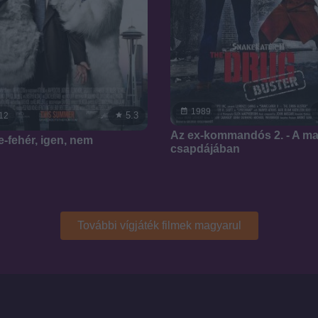
1989
5.3
12
Az ex-kommandós 2. - A maf
e-fehér, igen, nem
csapdájában
További vígjáték filmek magyarul