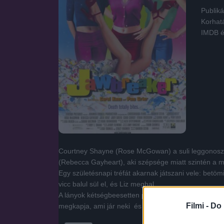
Publiká
Korhat
IMDB é
Courtney Shayne (Rose McGowan) a suli leggonoszab
(Rebecca Gayheart), aki szépsége miatt szintén a men
Egy születésnapi tréfát akarnak játszani vele: betö
vicc balul sül el, és Liz meghal.
A lányok kétségbeesetten próbálják eltussolni a dolgo
Filmi -
Do 
megkapja, ami jár neki  és a koronát sem az veszi fe