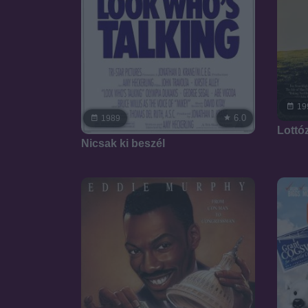
19
6.0
1989
Lottó
Nicsak ki beszél