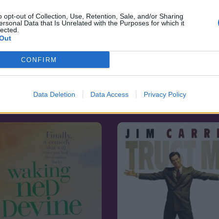
o opt-out of Collection, Use, Retention, Sale, and/or Sharing
ersonal Data that Is Unrelated with the Purposes for which it
lected.
Out
CONFIRM
5.7
06
1987
nagy török lagzi
Data Deletion
Data Access
Privacy Policy
Végzetes szépség