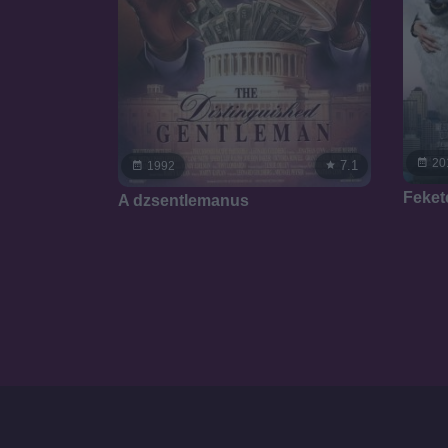
20
7.1
1992
Feket
A dzsentlemanus