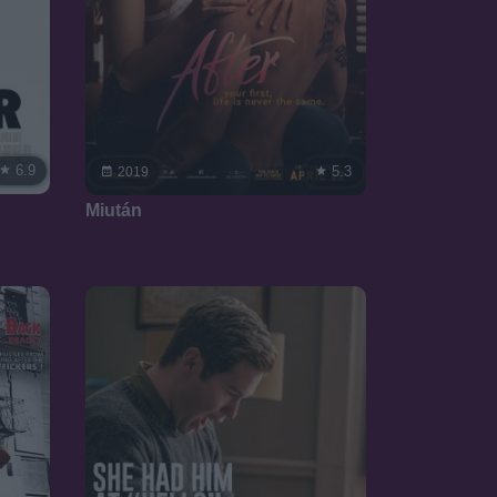
6.9
5.3
2019
Miután