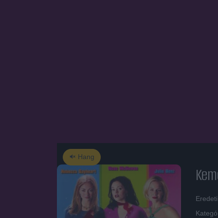
Hang
Kem
Eredet
Kategó