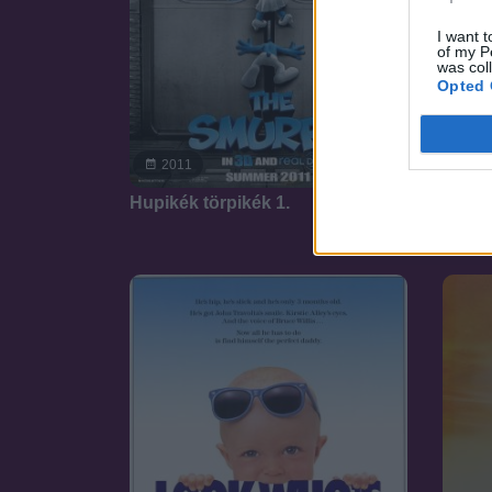
I want t
of my P
was col
Opted 
20
7.1
2011
Bazi 
Hupikék törpikék 1.