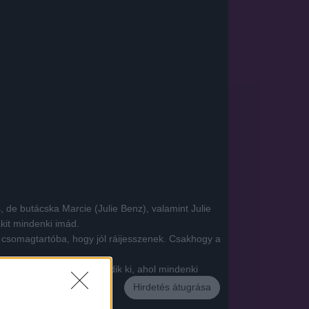
e butácska Marcie (Julie Benz), valamint Julie
akit mindenki imád.
a csomagtartóba, hogy jól ráijesszenek. Csakhogy a
 a bál éjszakáján csúcsosodik ki, ahol mindenki
Hirdetés átugrása