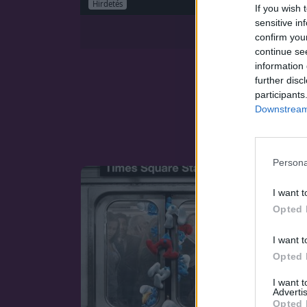
Hirdetés
If you wish 
sensitive in
confirm you
continue se
information 
further disc
participants
Downstream 
Persona
I want t
Opted 
I want t
Opted 
I want 
Advertis
Opted 