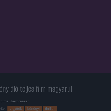
ény dió
teljes film magyarul
i címe: Jawbreaker
riák:
vígjáték
bűnügyi
thriller