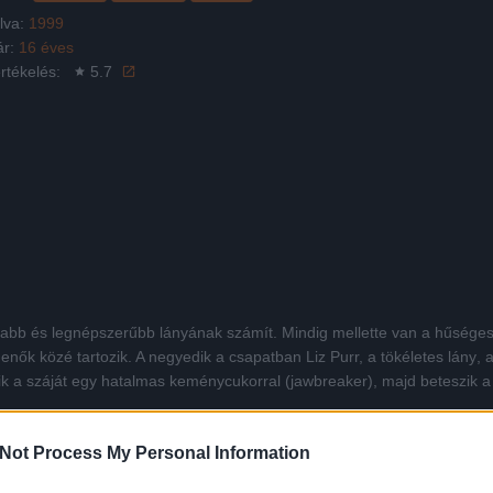
lva:
1999
ár:
16 éves
rtékelés:
5.7
b és legnépszerűbb lányának számít. Mindig mellette van a hűséges, d
ők közé tartozik. A negyedik a csapatban Liz Purr, a tökéletes lány, 
mik a száját egy hatalmas keménycukorral (jawbreaker), majd beteszik 
t, de amikor a titok kezd kiderülni, egymás ellen fordulnak. A történet
Not Process My Personal Information
l, akire számítanál.