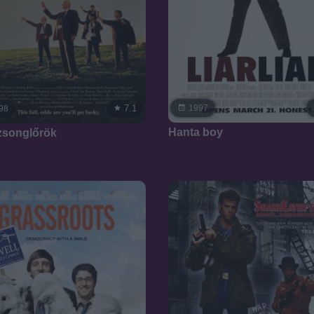
7.1
1997
98
Hanta boy
zsonglőrök