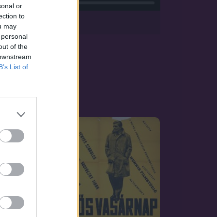
sonal or
ection to
App
ou may
 personal
out of the
 downstream
B’s List of