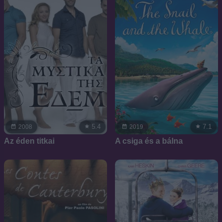
5.4
7.1
2008
2019
Az éden titkai
A csiga és a bálna