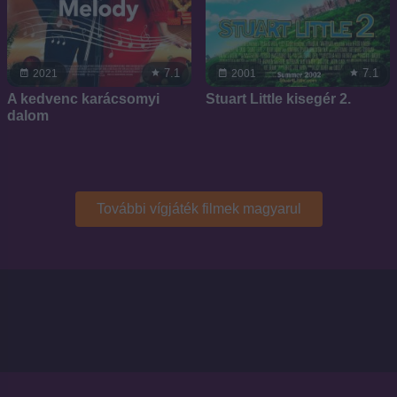
7.1
7.1
2021
2001
A kedvenc karácsomyi
Stuart Little kisegér 2.
dalom
További vígjáték filmek magyarul