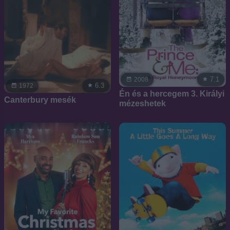
7.1
2008
6.3
1972
Én és a hercegem 3. Királyi
Canterbury mesék
mézeshetek