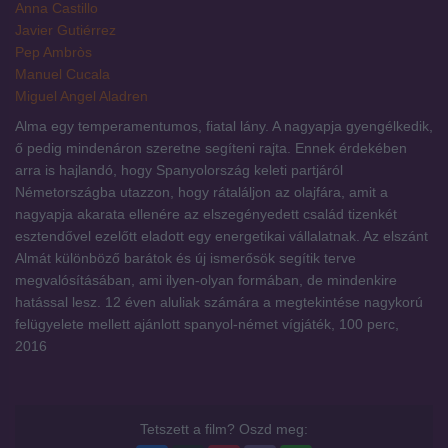
Anna Castillo
Javier Gutiérrez
Pep Ambròs
Manuel Cucala
Miguel Angel Aladren
Alma egy temperamentumos, fiatal lány. A nagyapja gyengélkedik,
ő pedig mindenáron szeretne segíteni rajta. Ennek érdekében
arra is hajlandó, hogy Spanyolország keleti partjáról
Németországba utazzon, hogy rátaláljon az olajfára, amit a
nagyapja akarata ellenére az elszegényedett család tizenkét
esztendővel ezelőtt eladott egy energetikai vállalatnak. Az elszánt
Almát különböző barátok és új ismerősök segítik terve
megvalósításában, ami ilyen-olyan formában, de mindenkire
hatással lesz. 12 éven aluliak számára a megtekintése nagykorú
felügyelete mellett ajánlott spanyol-német vígjáték, 100 perc,
2016
Tetszett a film? Oszd meg: