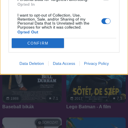
kiképzésen
Opted In
I want to opt-out of Collection, Use,
Retention, Sale, and/or Sharing of my
Personal Data that Is Unrelated with the
Purposes for which it was collected.
Opted Out
CONFIRM
Data Deletion
Data Access
Privacy Policy
7.1
7.3
1988
2017
Baseball bikák
Lego Batman - A film
SOROZAT