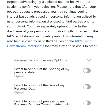
targeted advertising by us, please use the below opt-out
section to confirm your selection. Please note that after your
5.6
7.1
1997
2013
opt-out request is processed you may continue seeing
Rex, a kölyökfelügyelő
Lego Star Wars: Yoda
interest-based ads based on personal information utilized by
krónikák - A fantom klón
us or personal information disclosed to third parties prior to
your opt-out. You may separately opt-out of the further
disclosure of your personal information by third parties on the
IAB’s list of downstream participants. This information may
also be disclosed by us to third parties on the
IAB’s List of
Downstream Participants
that may further disclose it to other
third parties.
Personal Data Processing Opt Outs
I want to opt-out of the Sharing of my
personal data.
Opted In
I want to opt-out of the Sale of my
Personal Data.
Opted In
6.0
2020
7.1
1986
Babaváró
I want to opt-out of processing my
Rendőrakadémia 3. - Újra
Personal Data for Targeted Advertising.