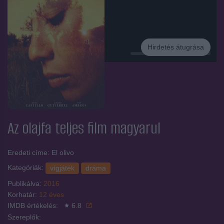
Hirdetés átugrása
Hirdetés
Az olajfa
teljes film magyarul
Eredeti címe: El olivo
Kategóriák:
vígjáték
dráma
Publikálva:
2016
Korhatár:
12 éves
IMDB értékelés:
6.8
Szereplők: