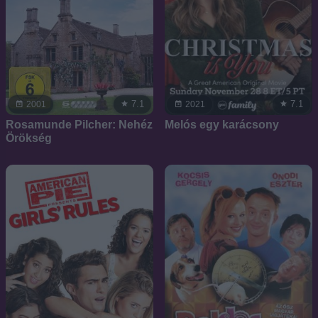
7.1
7.1
2001
2021
Rosamunde Pilcher: Nehéz
Melós egy karácsony
Örökség