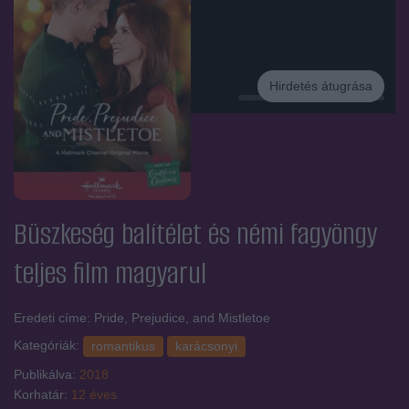
Hirdetés átugrása
Hirdetés
Büszkeség balítélet és némi fagyöngy
teljes film magyarul
Eredeti címe: Pride, Prejudice, and Mistletoe
Kategóriák:
romantikus
karácsonyi
Publikálva:
2018
Korhatár:
12 éves