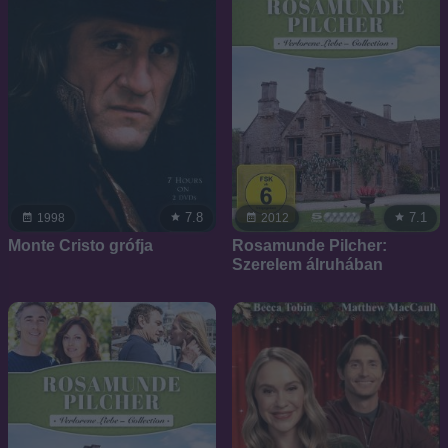
7.8
7.1
1998
2012
Monte Cristo grófja
Rosamunde Pilcher:
Szerelem álruhában