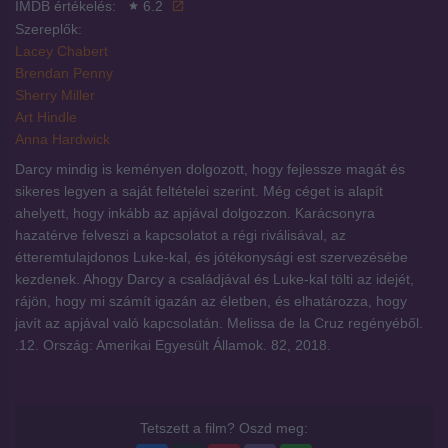
IMDB értékelés:
6.2
Szereplők:
Lacey Chabert
Brendan Penny
Sherry Miller
Art Hindle
Anna Hardwick
Darcy mindig is keményen dolgozott, hogy fejlessze magát és
sikeres legyen a saját feltételei szerint. Még céget is alapít
ahelyett, hogy inkább az apjával dolgozzon. Karácsonyra
hazatérve felveszi a kapcsolatot a régi riválisával, az
étteremtulajdonos Luke-kal, és jótékonysági est szervezésébe
kezdenek. Ahogy Darcy a családjával és Luke-kal tölti az idejét,
rájön, hogy mi számít igazán az életben, és elhatározza, hogy
javít az apjával való kapcsolatán. Melissa de la Cruz regényéből.
.12. Ország: Amerikai Egyesült Államok. 82, 2018.
Tetszett a film? Oszd meg: