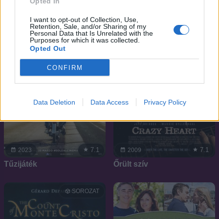
Opted In
I want to opt-out of Collection, Use,
Retention, Sale, and/or Sharing of my
Personal Data that Is Unrelated with the
Purposes for which it was collected.
Opted Out
CONFIRM
Data Deletion
Data Access
Privacy Policy
7.1
7.1
2023
2009
Tűzijáték
Őrült szív
SOROZAT