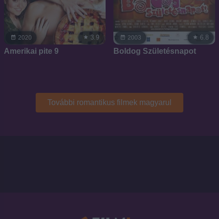
3.9
6.8
2020
2003
Amerikai pite 9
Boldog Születésnapot
További romantikus filmek magyarul