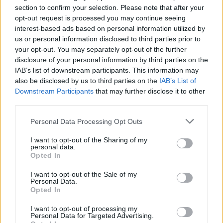
section to confirm your selection. Please note that after your
7.1
6.6
opt-out request is processed you may continue seeing
2020
2018
interest-based ads based on personal information utilized by
A szív tervrajza
Szívem szultánája
us or personal information disclosed to third parties prior to
your opt-out. You may separately opt-out of the further
disclosure of your personal information by third parties on the
IAB’s list of downstream participants. This information may
also be disclosed by us to third parties on the
IAB’s List of
Downstream Participants
that may further disclose it to other
third parties.
Personal Data Processing Opt Outs
I want to opt-out of the Sharing of my
personal data.
Opted In
I want to opt-out of the Sale of my
Personal Data.
Opted In
7.1
2008
7.1
1994
I want to opt-out of processing my
Négy karácsony
Vágyak vonzásában
Personal Data for Targeted Advertising.