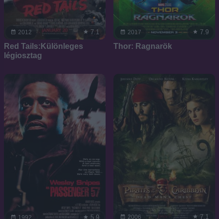
7.1
7.9
2012
2017
Red Tails:Különleges
Thor: Ragnarök
légiosztag
7.1
2006
5.9
1992