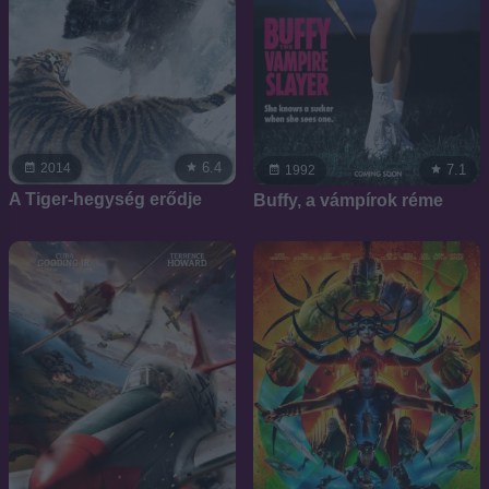
6.4
2014
7.1
1992
A Tiger-hegység erődje
Buffy, a vámpírok réme