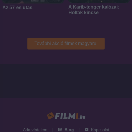
A Karib-tenger kalózai:
Az 57-es utas
Holtak kincse
További akció filmek magyarul
Adatvédelem
|
Blog
|
Kapcsolat