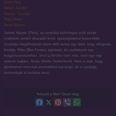
Chris Pine
Gillian Jacobs
Sander Thomas
Toby Dixon
Dean Ashton
James Harper (Pine), az amerikai különleges erők tisztje
csalódott, amiért akaratán kívül, igazságtalanul leszerelték.
Családja megélhetését szem előtt tartva úgy dönt, hogy elfogadja
barátja, Mike (Ben Foster) ajánlatát, és csatlakozik egy
magánszervezethez, ahol új főnöke nem más, mint egy régi
veterán bajtárs, Rusty (Kiefer Sutherland). Nem is sejti, hogy
döntésével nemcsak jövendőbeli karrierjét, de a családja
biztonságát is kockára teszi.
Tetszett a film? Oszd meg:
Facebook
X
Pinterest
Viber
WhatsApp