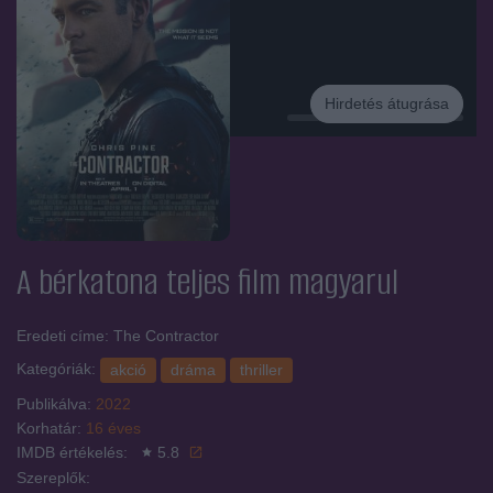
Hirdetés átugrása
Hirdetés
A bérkatona
teljes film magyarul
Eredeti címe: The Contractor
Kategóriák:
akció
dráma
thriller
Publikálva:
2022
Korhatár:
16 éves
IMDB értékelés:
5.8
Szereplők: