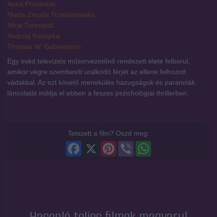
Anna Próchniak
Marta Zmuda Trzebiatowska
Mirja Turestedt
Andrzej Konopka
Thomas W. Gabrielsson
Egy svéd televíziós műsorvezetőnő rendezett élete felborul,
amikor végre szembesíti uralkodó férjét az ellene felhozott
vádakkal. Az ezt követő menekülés hazugságok és paranoiák
láncolatát indítja el ebben a feszes pszichológiai thrillerben.
Tetszett a film? Oszd meg:
Facebook
X
Pinterest
Viber
WhatsApp