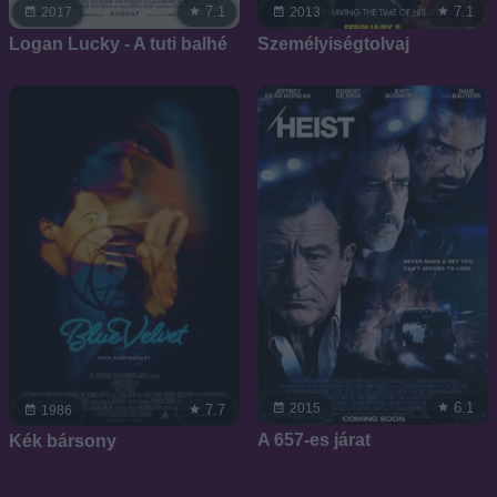
7.1
7.1
2017
2013
Logan Lucky - A tuti balhé
Személyiségtolvaj
6.1
2015
7.7
1986
A 657-es járat
Kék bársony