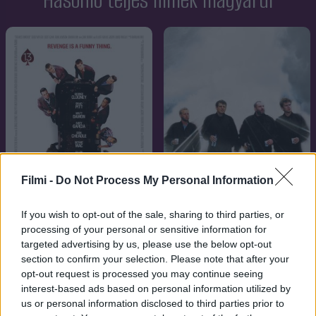
Hasonló teljes filmek magyarul
Filmi -
Do Not Process My Personal Information
If you wish to opt-out of the sale, sharing to third parties, or
processing of your personal or sensitive information for
7.1
7.1
2007
1999
targeted advertising by us, please use the below opt-out
Ocean's Thirteen - A
Kínában kutyát esznek
section to confirm your selection. Please note that after your
játszma folytatódik
opt-out request is processed you may continue seeing
interest-based ads based on personal information utilized by
us or personal information disclosed to third parties prior to