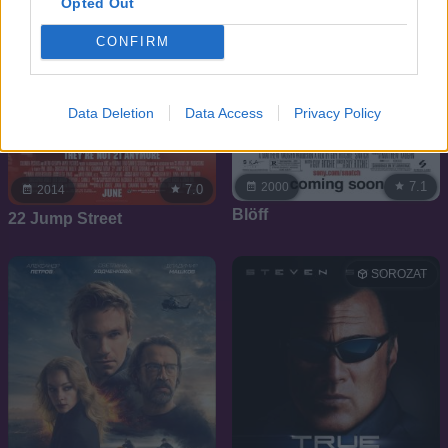
Opted Out
CONFIRM
Data Deletion
Data Access
Privacy Policy
7.1
2000
7.0
2014
Blöff
22 Jump Street
SOROZAT