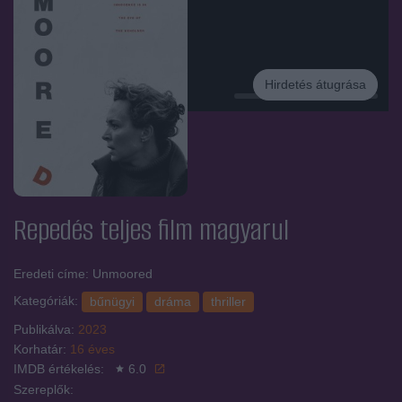
Hirdetés átugrása
Hirdetés
Repedés
teljes film magyarul
Eredeti címe: Unmoored
Kategóriák:
bűnügyi
dráma
thriller
Publikálva:
2023
Korhatár:
16 éves
IMDB értékelés:
6.0
Szereplők: