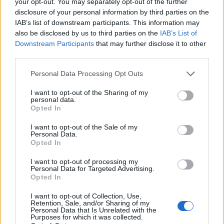
your opt-out. You may separately opt-out of the further
disclosure of your personal information by third parties on the
IAB’s list of downstream participants. This information may
also be disclosed by us to third parties on the
IAB’s List of
Downstream Participants
that may further disclose it to other
third parties.
Personal Data Processing Opt Outs
I want to opt-out of the Sharing of my
personal data.
Opted In
I want to opt-out of the Sale of my
7.1
7.1
1973
2012
Personal Data.
Opted In
A nagy balhé
Johan Falk Meztelen
igazság
I want to opt-out of processing my
Personal Data for Targeted Advertising.
Opted In
I want to opt-out of Collection, Use,
Retention, Sale, and/or Sharing of my
Personal Data that Is Unrelated with the
Purposes for which it was collected.