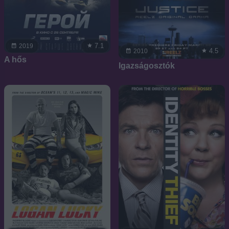
7.1
2019
4.5
2010
A hős
Igazságosztók