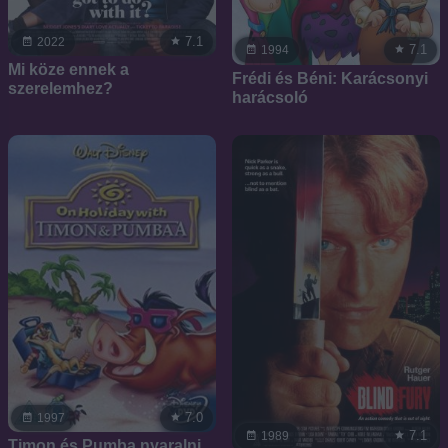
7.1
2022
7.1
1994
Mi köze ennek a
Frédi és Béni: Karácsonyi
szerelemhez?
harácsoló
7.0
1997
7.1
1989
Timon és Pumba nyaralni