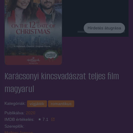
Hirdetés átugrása
Hirdetés
Karácsonyi kincsvadászat
teljes film
magyarul
Kategóriák:
vígjáték
romantikus
Publikálva:
2020
IMDB értékelés:
7.1
Szereplők:
Mallory Jansen