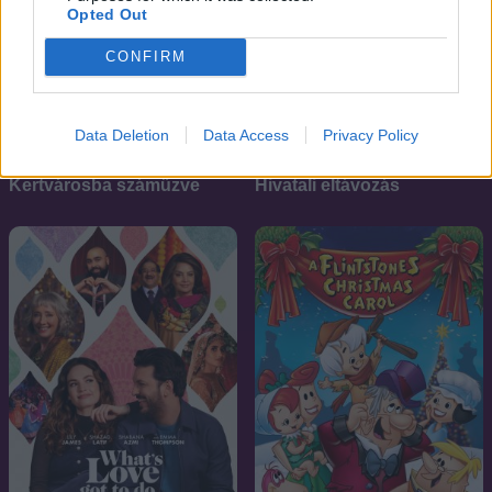
Opted Out
CONFIRM
Data Deletion
Data Access
Privacy Policy
7.2
7.1
2011
2019
Kertvárosba száműzve
Hivatali eltávozás