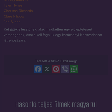
Tyler Hynes
Cherissa Richards
Clare Filipow
Jan Skene
Két játékfejlesztőnek, akik mindketten egy előléptetésért
versengenek, össze kell fogniuk egy karácsonyi kincsvadászat
létrehozására.
Tetszett a film? Oszd meg:
Facebook
X
Pinterest
Viber
WhatsApp
Hasonló teljes filmek magyarul