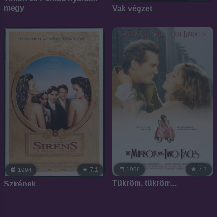
megy
Vak végzet
7.1
1996
7.1
1994
Tükröm, tükröm...
Szirének